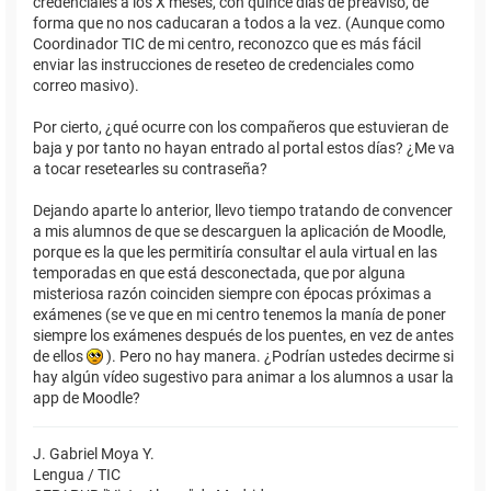
credenciales a los X meses, con quince días de preaviso, de
forma que no nos caducaran a todos a la vez. (Aunque como
Coordinador TIC de mi centro, reconozco que es más fácil
enviar las instrucciones de reseteo de credenciales como
correo masivo).
Por cierto, ¿qué ocurre con los compañeros que estuvieran de
baja y por tanto no hayan entrado al portal estos días? ¿Me va
a tocar resetearles su contraseña?
Dejando aparte lo anterior, llevo tiempo tratando de convencer
a mis alumnos de que se descarguen la aplicación de Moodle,
porque es la que les permitiría consultar el aula virtual en las
temporadas en que está desconectada, que por alguna
misteriosa razón coinciden siempre con épocas próximas a
exámenes (se ve que en mi centro tenemos la manía de poner
siempre los exámenes después de los puentes, en vez de antes
de ellos
). Pero no hay manera. ¿Podrían ustedes decirme si
hay algún vídeo sugestivo para animar a los alumnos a usar la
app de Moodle?
J. Gabriel Moya Y.
Lengua / TIC