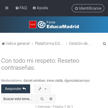
FAQ
Ayuda
Identificarse
Índice general
Plataforma Educativa EducaMadrid
Gestión de usuarios
Con todo mi respeto: Reseteo
contraseñas.
r
Moderadores:
daniel.esteban
,
irene.olalla
,
dgonzalezarroyo
Responder
Buscar
Búsqueda avanzada
1 mensaje • Página
1
de
1