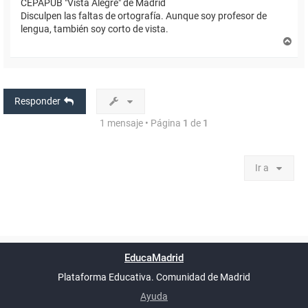
CEPAPUB "Vista Alegre" de Madrid
Disculpen las faltas de ortografía. Aunque soy profesor de
lengua, también soy corto de vista.
A
r
r
i
b
a
Responder
1 mensaje • Página
1
de
1
Ir a
Powered by
phpBB
™
Índice general
Todos los horarios
Privacidad
Borrar cookies
Condiciones
Contáctanos
EducaMadrid
Traducción al español por
phpBB España
-
son
UTC+02:00
Plataforma Educativa. Comunidad de Madrid
-
Ayuda
(en ventana nueva)