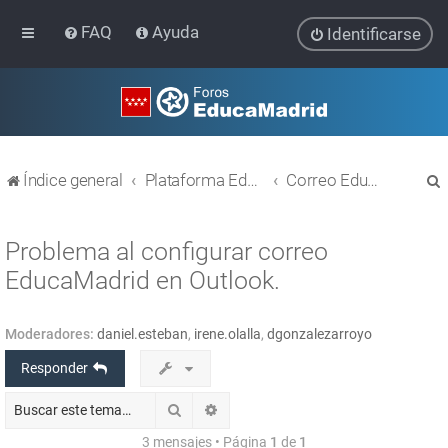
FAQ
Ayuda
Identificarse
Índice general
Plataforma Educativa EducaMadrid
Correo EducaMadrid
Problema al configurar correo
EducaMadrid en Outlook.
r
Moderadores:
daniel.esteban
,
irene.olalla
,
dgonzalezarroyo
Responder
Buscar
Búsqueda avanzada
3 mensajes • Página
1
de
1