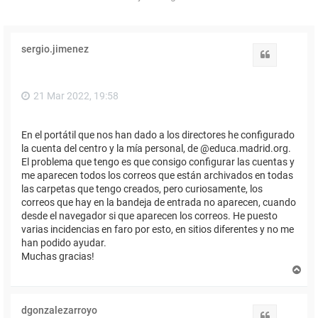
sergio.jimenez
Citar
21 Mar 2022, 19:58
En el portátil que nos han dado a los directores he configurado
la cuenta del centro y la mía personal, de @educa.madrid.org.
El problema que tengo es que consigo configurar las cuentas y
me aparecen todos los correos que están archivados en todas
las carpetas que tengo creados, pero curiosamente, los
correos que hay en la bandeja de entrada no aparecen, cuando
desde el navegador si que aparecen los correos. He puesto
varias incidencias en faro por esto, en sitios diferentes y no me
han podido ayudar.
Muchas gracias!
A
r
r
i
dgonzalezarroyo
b
Citar