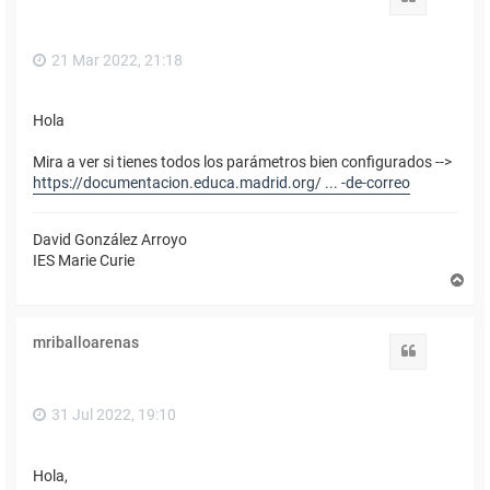
a
21 Mar 2022, 21:18
Hola
Mira a ver si tienes todos los parámetros bien configurados -->
https://documentacion.educa.madrid.org/ ... -de-correo
David González Arroyo
IES Marie Curie
A
r
r
i
mriballoarenas
b
Citar
a
31 Jul 2022, 19:10
Hola,