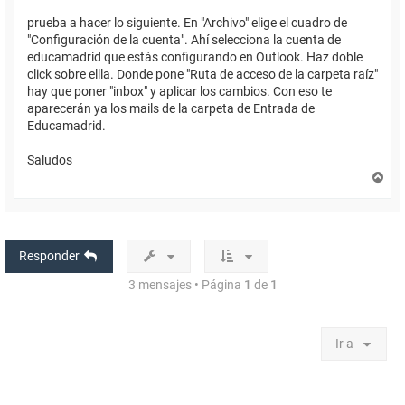
prueba a hacer lo siguiente. En "Archivo" elige el cuadro de
"Configuración de la cuenta". Ahí selecciona la cuenta de
educamadrid que estás configurando en Outlook. Haz doble
click sobre ellla. Donde pone "Ruta de acceso de la carpeta raíz"
hay que poner "inbox" y aplicar los cambios. Con eso te
aparecerán ya los mails de la carpeta de Entrada de
Educamadrid.
Saludos
A
r
r
i
b
a
Responder
3 mensajes • Página
1
de
1
Ir a