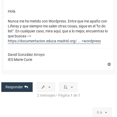
Hola
Nunca me he metido con Wordpress. Entre que me apaño con
Liferay y que siempre me salen otras cosas, sigue en el "to do
list". En cualquier caso, mira aquí, que a lo mejor, encuentras lo
que buscas -->
https://documentacion.educa.madrid.org/ ... =wordpress
David González Arroyo
IES Marie Curie
A
r
r
i
b
a
Responder
2 mensajes • Página
1
de
1
Ir a