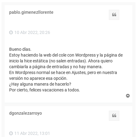
pablo.gimenezllorente
Citar
10 Abr 2022, 20:26
Bueno días.
Estoy haciendo la web del cole con Wordpress y la página de
inicio la hice estática (no salen entradas). Ahora quiero
cambiarla a página de entradas y no hay manera.
En Wordpress normal se hace en Ajustes, pero en nuestra
versión no aparece esa opción.
¿Hay alguna manera de hacerlo?
Por cierto, felices vacaciones a todos.
A
r
r
i
dgonzalezarroyo
b
Citar
a
11 Abr 2022, 13:01