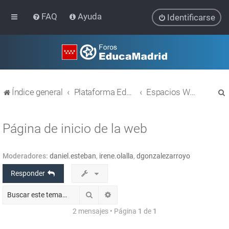
FAQ
Ayuda
Identificarse
Índice general
Plataforma Educativa EducaMadrid
Espacios WEB con Wordpress
Página de inicio de la web
Moderadores:
daniel.esteban
,
irene.olalla
,
dgonzalezarroyo
r
Responder
Buscar
Búsqueda avanzada
2 mensajes • Página
1
de
1