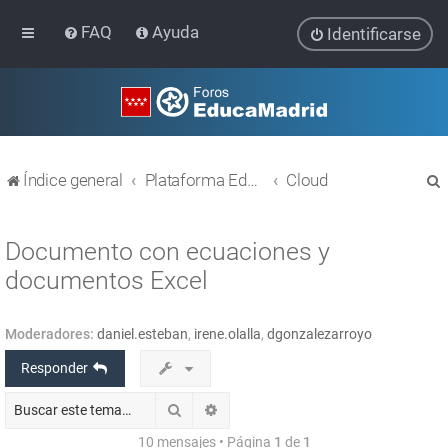
FAQ
Ayuda
Identificarse
Índice general
Plataforma Educativa EducaMadrid
Cloud
Documento con ecuaciones y
documentos Excel
r
Moderadores:
daniel.esteban
,
irene.olalla
,
dgonzalezarroyo
Responder
Buscar
Búsqueda avanzada
10 mensajes • Página
1
de
1