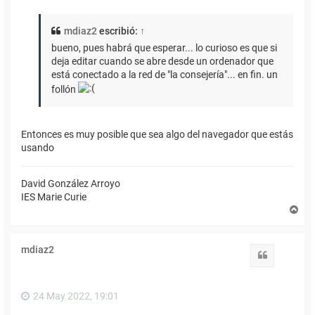
mdiaz2
escribió:
↑
bueno, pues habrá que esperar... lo curioso es que si
deja editar cuando se abre desde un ordenador que
está conectado a la red de "la consejería"... en fin. un
follón
Entonces es muy posible que sea algo del navegador que estás
usando
David González Arroyo
IES Marie Curie
A
r
r
i
mdiaz2
b
Citar
a
24 May 2022, 19:01