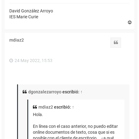
David González Arroyo
IES Marie Curie
A
r
r
i
mdiaz2
b
Citar
a
24 May 2022, 15:53
dgonzalezarroyo
escribió:
↑
mdiaz2
escribió:
↑
Hola.
En línea con el caso anterior, no puedo editar
online documentos de texto, cosa que si es
posible con el cliente de escritorio... ¿a qué