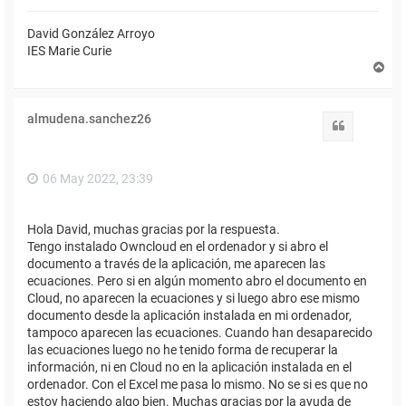
David González Arroyo
IES Marie Curie
A
r
r
i
almudena.sanchez26
b
Citar
a
06 May 2022, 23:39
Hola David, muchas gracias por la respuesta.
Tengo instalado Owncloud en el ordenador y si abro el
documento a través de la aplicación, me aparecen las
ecuaciones. Pero si en algún momento abro el documento en
Cloud, no aparecen la ecuaciones y si luego abro ese mismo
documento desde la aplicación instalada en mi ordenador,
tampoco aparecen las ecuaciones. Cuando han desaparecido
las ecuaciones luego no he tenido forma de recuperar la
información, ni en Cloud no en la aplicación instalada en el
ordenador. Con el Excel me pasa lo mismo. No se si es que no
estoy haciendo algo bien. Muchas gracias por la ayuda de