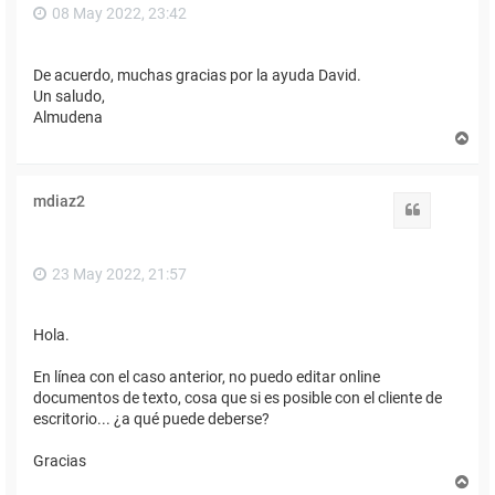
08 May 2022, 23:42
De acuerdo, muchas gracias por la ayuda David.
Un saludo,
Almudena
A
r
r
i
mdiaz2
b
Citar
a
23 May 2022, 21:57
Hola.
En línea con el caso anterior, no puedo editar online
documentos de texto, cosa que si es posible con el cliente de
escritorio... ¿a qué puede deberse?
Gracias
A