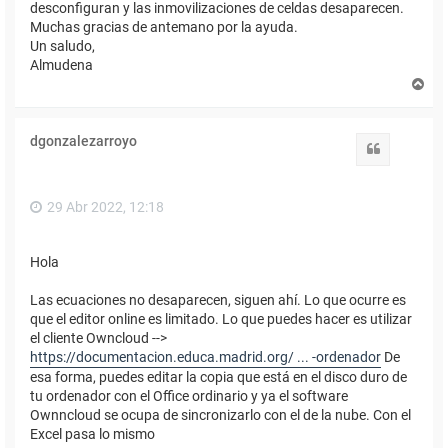
desconfiguran y las inmovilizaciones de celdas desaparecen.
Muchas gracias de antemano por la ayuda.
Un saludo,
Almudena
A
r
r
i
dgonzalezarroyo
b
Citar
a
29 Abr 2022, 12:18
Hola
Las ecuaciones no desaparecen, siguen ahí. Lo que ocurre es
que el editor online es limitado. Lo que puedes hacer es utilizar
el cliente Owncloud -->
https://documentacion.educa.madrid.org/ ... -ordenador
De
esa forma, puedes editar la copia que está en el disco duro de
tu ordenador con el Office ordinario y ya el software
Ownncloud se ocupa de sincronizarlo con el de la nube. Con el
Excel pasa lo mismo