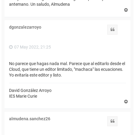
antemano. Un saludo, Almudena
A
r
r
i
dgonzalezarroyo
b
Citar
a
07 May 2022, 21:25
No parece que hagas nada mal. Parece que al editarlo desde el
Cloud, que tiene un editor limitado, "machaca" las ecuaciones.
Yo evitaría este editor y listo.
David González Arroyo
IES Marie Curie
A
r
r
i
almudena.sanchez26
b
Citar
a