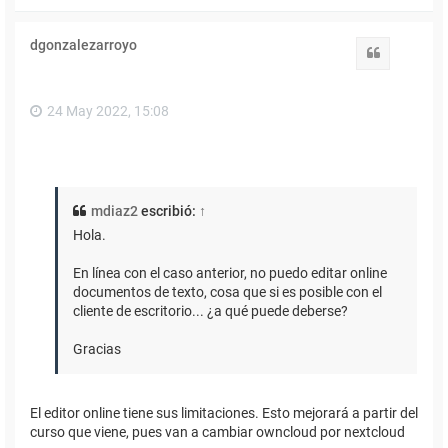
r
r
i
dgonzalezarroyo
b
Citar
a
24 May 2022, 15:08
mdiaz2
escribió:
↑
Hola.
En línea con el caso anterior, no puedo editar online
documentos de texto, cosa que si es posible con el
cliente de escritorio... ¿a qué puede deberse?
Gracias
El editor online tiene sus limitaciones. Esto mejorará a partir del
curso que viene, pues van a cambiar owncloud por nextcloud