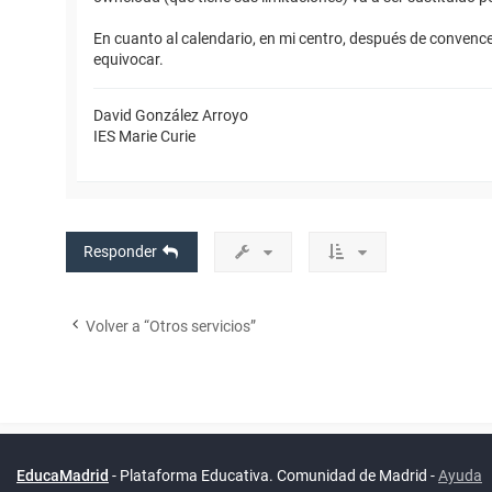
En cuanto al calendario, en mi centro, después de convencer
equivocar.
David González Arroyo
IES Marie Curie
Responder
Volver a “Otros servicios”
Powered by
phpBB
™
Índice general
Todos los horarios
Privacidad
Borrar cookies
Condiciones
Contáctanos
Traducción al español por
phpBB España
EducaMadrid
-
Plataforma Educativa. Comunidad de Madrid
-
Ayuda
(
son
UTC+02:00