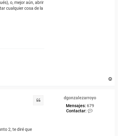
és), o, mejor aún, abrir
tar cualquier cosa de la
A
r
r
i
dgonzalezarroyo
b
Citar
a
Mensajes:
679
C
Contactar:
o
n
t
nto 2, te diré que
a
c