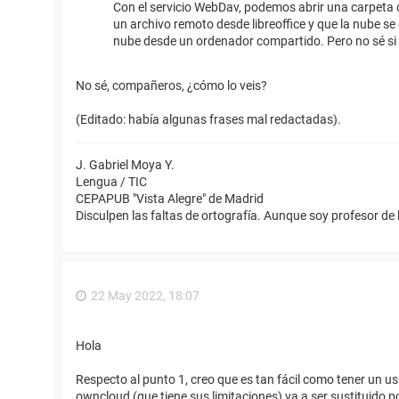
Con el servicio WebDav, podemos abrir una carpeta d
un archivo remoto desde libreoffice y que la nube se 
nube desde un ordenador compartido. Pero no sé si
No sé, compañeros, ¿cómo lo veis?
(Editado: había algunas frases mal redactadas).
J. Gabriel Moya Y.
Lengua / TIC
CEPAPUB "Vista Alegre" de Madrid
Disculpen las faltas de ortografía. Aunque soy profesor de 
22 May 2022, 18:07
Hola
Respecto al punto 1, creo que es tan fácil como tener un us
owncloud (que tiene sus limitaciones) va a ser sustituido p