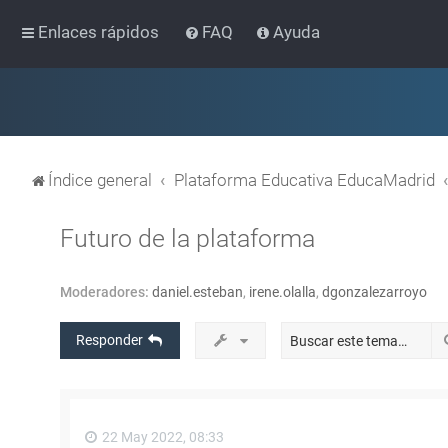
Enlaces rápidos
FAQ
Ayuda
Índice general
Plataforma Educativa EducaMadrid
Futuro de la plataforma
Moderadores:
daniel.esteban
,
irene.olalla
,
dgonzalezarroyo
Responder
22 May 2022, 08:33