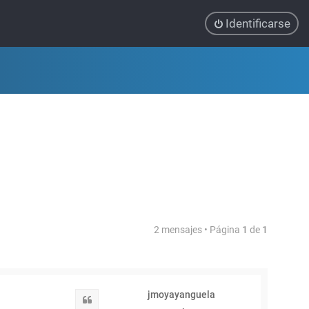
Identificarse
2 mensajes • Página
1
de
1
jmoyayanguela
Citar