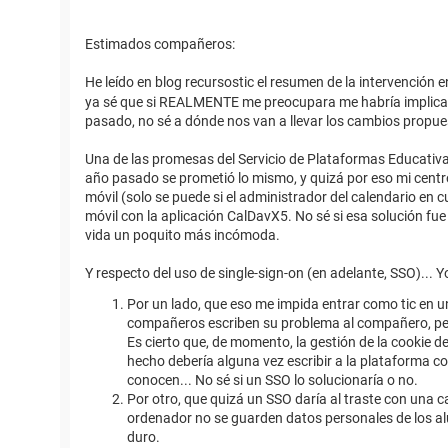
Estimados compañeros:
He leído en blog recursostic el resumen de la intervención e
ya sé que si REALMENTE me preocupara me habría implicado 
pasado, no sé a dónde nos van a llevar los cambios propue
Una de las promesas del Servicio de Plataformas Educativas
año pasado se prometió lo mismo, y quizá por eso mi centro
móvil (solo se puede si el administrador del calendario en 
móvil con la aplicación CalDavX5. No sé si esa solución fue
vida un poquito más incómoda.
Y respecto del uso de single-sign-on (en adelante, SSO)... 
Por un lado, que eso me impida entrar como tic en un
compañeros escriben su problema al compañero, pero 
Es cierto que, de momento, la gestión de la cookie de
hecho debería alguna vez escribir a la plataforma 
conocen... No sé si un SSO lo solucionaría o no.
Por otro, que quizá un SSO daría al traste con una 
ordenador no se guarden datos personales de los alu
duro.