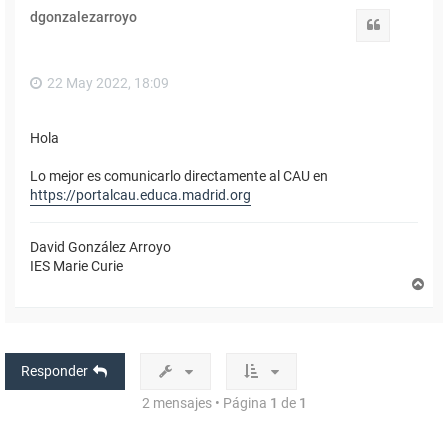
i
dgonzalezarroyo
b
Citar
a
22 May 2022, 18:09
Hola
Lo mejor es comunicarlo directamente al CAU en
https://portalcau.educa.madrid.org
David González Arroyo
IES Marie Curie
A
r
r
i
b
a
Responder
2 mensajes • Página
1
de
1