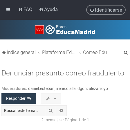
FAQ
Ayuda
Identificarse
Índice general
Plataforma Educativa EducaMadrid
Correo EducaMadrid
Denunciar presunto correo fraudulento
Moderadores:
daniel.esteban
,
irene.olalla
,
dgonzalezarroyo
r
Responder
Buscar
Búsqueda avanzada
2 mensajes • Página
1
de
1