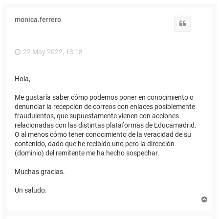
monica.ferrero
Citar
22 May 2022, 13:18
Hola,
Me gustaría saber cómo podemos poner en conocimiento o
denunciar la recepción de correos con enlaces posiblemente
fraudulentos, que supuestamente vienen con acciones
relacionadas con las distintas plataformas de Educamadrid.
O al menos cómo tener conocimiento de la veracidad de su
contenido, dado que he recibido uno pero la dirección
(dominio) del remitente me ha hecho sospechar.
Muchas gracias.
Un saludo.
A
r
r