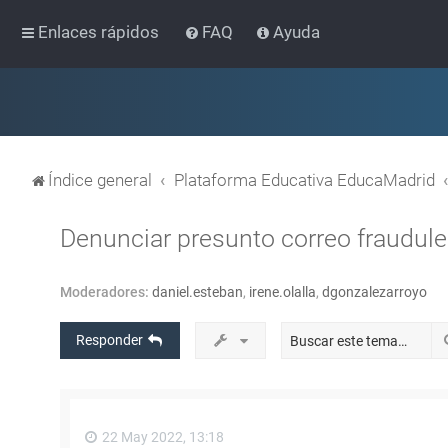
Enlaces rápidos
FAQ
Ayuda
Índice general
Plataforma Educativa EducaMadrid
Denunciar presunto correo fraudul
Moderadores:
daniel.esteban
,
irene.olalla
,
dgonzalezarroyo
Responder
22 May 2022, 13:18