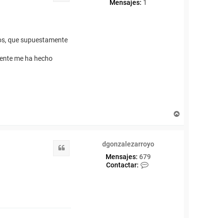
Mensajes:
1
tos, que supuestamente
itente me ha hecho
A
r
r
i
dgonzalezarroyo
b
Citar
a
Mensajes:
679
C
Contactar:
o
n
t
a
c
t