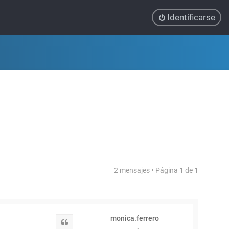
Identificarse
2 mensajes • Página
1
de
1
monica.ferrero
Citar