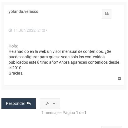
yolanda.velasco
Citar
11 Jun 2022, 21:07
Hola:
He añadido en la web un visor mensual de contenidos. ¿Se
puede configurar para que se vean solo los contenidos
publicados este último año? Ahora aparecen contenidos desde
el 2010.
Gracias.
A
r
r
i
b
a
Responder
1 mensaje • Página
1
de
1