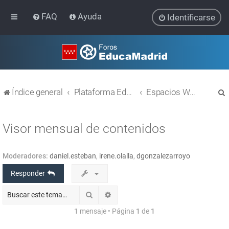
FAQ
Ayuda
Identificarse
Índice general
Plataforma Educativa EducaMadrid
Espacios WEB con Liferay
Visor mensual de contenidos
Moderadores:
daniel.esteban
,
irene.olalla
,
dgonzalezarroyo
r
Responder
Buscar
Búsqueda avanzada
1 mensaje • Página
1
de
1