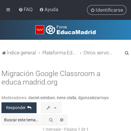
FAQ
Ayuda
Identificarse
Índice general
Plataforma Educativa EducaMadrid
Otros servicios
Migración Google Classroom a
educa.madrid.org
r
Moderadores:
daniel.esteban
,
irene.olalla
,
dgonzalezarroyo
Responder
Buscar
Búsqueda avanzada
1 mensaje • Página
1
de
1