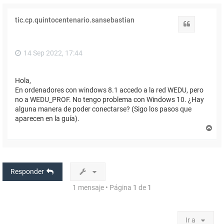
tic.cp.quintocentenario.sansebastian
Citar
14 Sep 2022, 17:44
Hola,
En ordenadores con windows 8.1 accedo a la red WEDU, pero
no a WEDU_PROF. No tengo problema con Windows 10. ¿Hay
alguna manera de poder conectarse? (Sigo los pasos que
aparecen en la guía).
A
r
r
i
b
a
Responder
1 mensaje • Página
1
de
1
Ir a