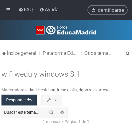
FAQ
Ayuda
Identificarse
Índice general
Plataforma Educativa EducaMadrid
Otros temas relacionados con las TIC
wifi wedu y windows 8.1
Moderadores:
daniel.esteban
,
irene.olalla
,
dgonzalezarroyo
r
Responder
Buscar
Búsqueda avanzada
1 mensaje • Página
1
de
1