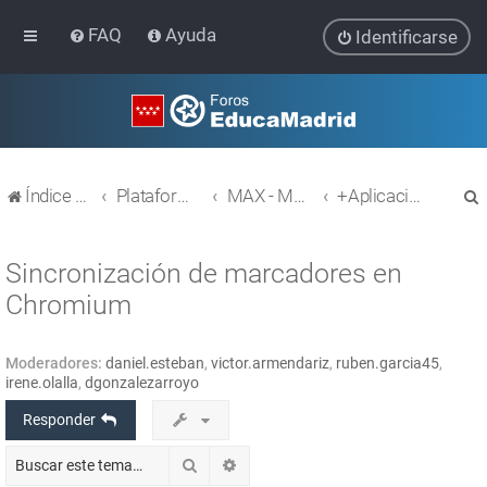
FAQ
Ayuda
Identificarse
Índice general
Plataforma Educativa EducaMadrid
MAX - MAdrid_linuX
+Aplicaciones
Sincronización de marcadores en
Chromium
r
Moderadores:
daniel.esteban
,
victor.armendariz
,
ruben.garcia45
,
irene.olalla
,
dgonzalezarroyo
Responder
Buscar
Búsqueda avanzada