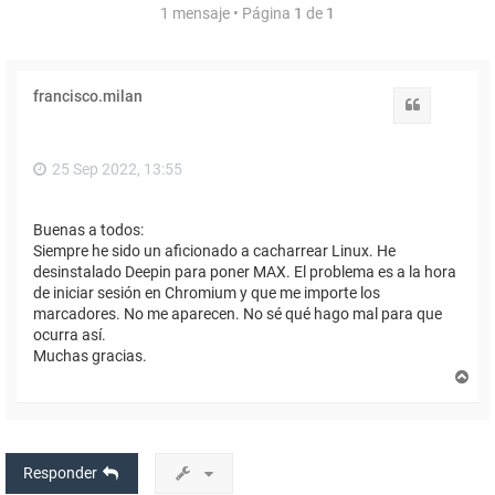
1 mensaje • Página
1
de
1
francisco.milan
Citar
25 Sep 2022, 13:55
Buenas a todos:
Siempre he sido un aficionado a cacharrear Linux. He
desinstalado Deepin para poner MAX. El problema es a la hora
de iniciar sesión en Chromium y que me importe los
marcadores. No me aparecen. No sé qué hago mal para que
ocurra así.
Muchas gracias.
A
r
r
i
b
a
Responder