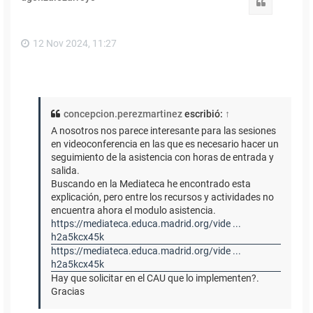
b
Citar
a
12 Nov 2024, 11:27
concepcion.perezmartinez
escribió:
↑
A nosotros nos parece interesante para las sesiones
en videoconferencia en las que es necesario hacer un
seguimiento de la asistencia con horas de entrada y
salida.
Buscando en la Mediateca he encontrado esta
explicación, pero entre los recursos y actividades no
encuentra ahora el modulo asistencia.
https://mediateca.educa.madrid.org/vide ...
h2a5kcx45k
https://mediateca.educa.madrid.org/vide ...
h2a5kcx45k
Hay que solicitar en el CAU que lo implementen?.
Gracias