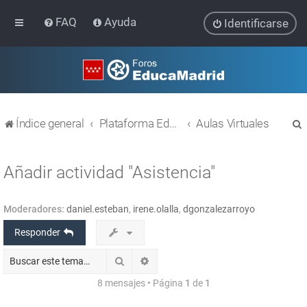
FAQ
Ayuda
Identificarse
Índice general
Plataforma Educativa EducaMadrid
Aulas Virtuales
Añadir actividad "Asistencia"
Moderadores:
daniel.esteban
,
irene.olalla
,
dgonzalezarroyo
r
Responder
Buscar
Búsqueda avanzada
8 mensajes • Página
1
de
1