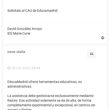
Solicitalo al CAU de Educamadrid
David González Arroyo
IES Marie Curie
A
r
r
i
irene.olalla
b
Citar
a
06 Oct 2022, 08:44
EducaMadrid ofrece herramientas educativas, no
administrativas.
La asistencia debe gestionarse exclusivamente mediante
Raíces. Esa actividad solamente se da de alta, de forma
completamente experimental y excepcional, en centros sin
acceso a Raíces.