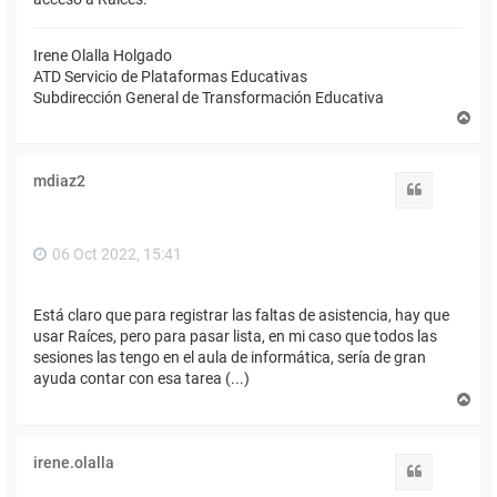
Irene Olalla Holgado
ATD Servicio de Plataformas Educativas
Subdirección General de Transformación Educativa
A
r
r
i
mdiaz2
b
Citar
a
06 Oct 2022, 15:41
Está claro que para registrar las faltas de asistencia, hay que
usar Raíces, pero para pasar lista, en mi caso que todos las
sesiones las tengo en el aula de informática, sería de gran
ayuda contar con esa tarea (...)
A
r
r
i
irene.olalla
b
Citar
a