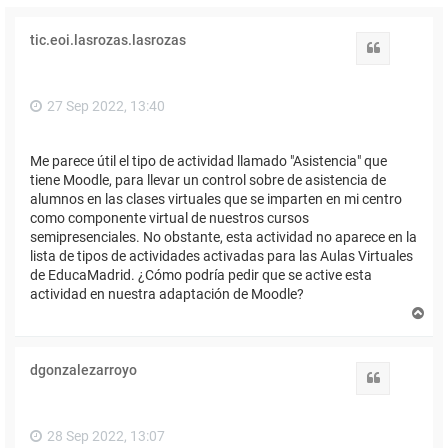
tic.eoi.lasrozas.lasrozas
Citar
27 Sep 2022, 13:40
Me parece útil el tipo de actividad llamado "Asistencia" que
tiene Moodle, para llevar un control sobre de asistencia de
alumnos en las clases virtuales que se imparten en mi centro
como componente virtual de nuestros cursos
semipresenciales. No obstante, esta actividad no aparece en la
lista de tipos de actividades activadas para las Aulas Virtuales
de EducaMadrid. ¿Cómo podría pedir que se active esta
actividad en nuestra adaptación de Moodle?
A
r
r
i
dgonzalezarroyo
b
Citar
a
28 Sep 2022, 13:07