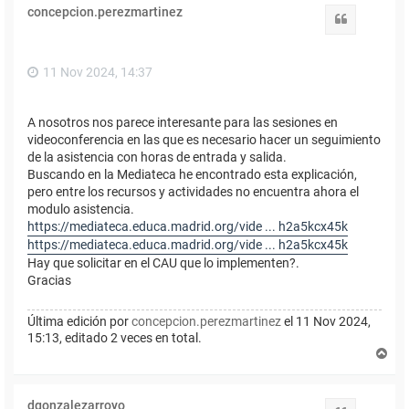
i
concepcion.perezmartinez
b
Citar
a
11 Nov 2024, 14:37
A nosotros nos parece interesante para las sesiones en
videoconferencia en las que es necesario hacer un seguimiento
de la asistencia con horas de entrada y salida.
Buscando en la Mediateca he encontrado esta explicación,
pero entre los recursos y actividades no encuentra ahora el
modulo asistencia.
https://mediateca.educa.madrid.org/vide ... h2a5kcx45k
https://mediateca.educa.madrid.org/vide ... h2a5kcx45k
Hay que solicitar en el CAU que lo implementen?.
Gracias
Última edición por
concepcion.perezmartinez
el 11 Nov 2024,
15:13, editado 2 veces en total.
A
r
r
i
dgonzalezarroyo