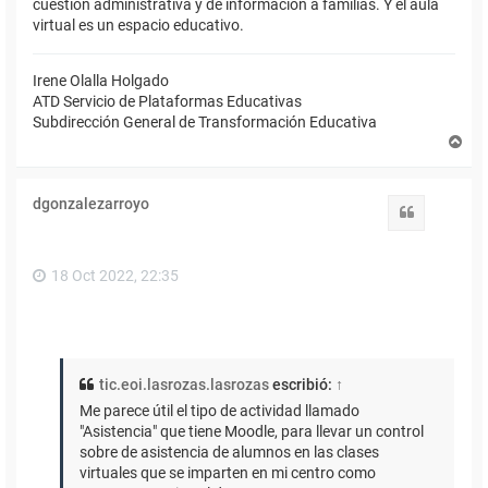
cuestión administrativa y de información a familias. Y el aula
virtual es un espacio educativo.
Irene Olalla Holgado
ATD Servicio de Plataformas Educativas
Subdirección General de Transformación Educativa
A
r
r
i
dgonzalezarroyo
b
Citar
a
18 Oct 2022, 22:35
tic.eoi.lasrozas.lasrozas
escribió:
↑
Me parece útil el tipo de actividad llamado
"Asistencia" que tiene Moodle, para llevar un control
sobre de asistencia de alumnos en las clases
virtuales que se imparten en mi centro como