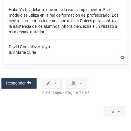
Hola. Ya te adelanto que no te lo van a implementar. Ese
módulo se utiliza en la red de formación del profesorado. Los
centros ordinarios tenemos que utilizar Raíces para controlar
la asistencia de los alumnos. Ahora bien, échale un vistazo a
mi mensaje anterior.
David González Arroyo
IES Marie Curie
A
r
r
i
b
a
Responder
8 mensajes • Página
1
de
1
Ir a