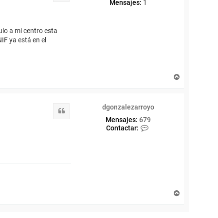
Mensajes:
1
ulo a mi centro esta
IF ya está en el
A
r
r
i
dgonzalezarroyo
b
Citar
a
Mensajes:
679
C
Contactar:
o
n
t
a
c
t
a
r
A
d
r
g
r
o
i