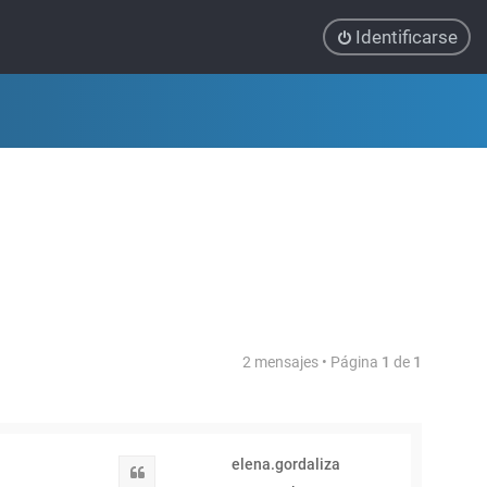
Identificarse
2 mensajes • Página
1
de
1
elena.gordaliza
Citar