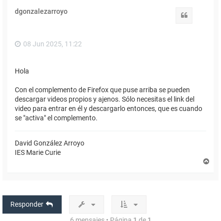
i
dgonzalezarroyo
b
Citar
a
08 Jun 2025, 11:22
Hola
Con el complemento de Firefox que puse arriba se pueden
descargar videos propios y ajenos. Sólo necesitas el link del
video para entrar en él y descargarlo entonces, que es cuando
se "activa" el complemento.
David González Arroyo
IES Marie Curie
A
r
r
i
b
a
Responder
6 mensajes • Página
1
de
1