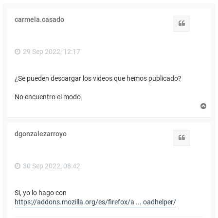
carmela.casado
Citar
29 Sep 2022, 12:17
¿Se pueden descargar los videos que hemos publicado?
No encuentro el modo
A
r
r
i
dgonzalezarroyo
b
Citar
a
30 Sep 2022, 08:42
Si, yo lo hago con
https://addons.mozilla.org/es/firefox/a ... oadhelper/