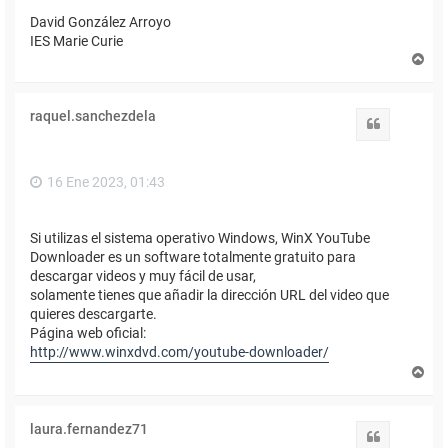
David González Arroyo
IES Marie Curie
A
r
r
i
raquel.sanchezdela
b
Citar
a
16 Ene 2023, 01:43
Si utilizas el sistema operativo Windows, WinX YouTube
Downloader es un software totalmente gratuito para
descargar videos y muy fácil de usar,
solamente tienes que añadir la dirección URL del video que
quieres descargarte.
Página web oficial:
http://www.winxdvd.com/youtube-downloader/
A
r
r
i
laura.fernandez71
b
Citar