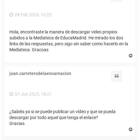
a
28 Feb 2024, 16:22
Hola, encontraste la manera de descargar video propios
subidos a la Mediateca de EducaMadrid. He mirado los dos
links de las respuestas, pero sigo sin saber como hacerlo en la
Mediateca. Gracoas
A
r
r
i
juan.carreterodelaencarnacion
b
Citar
a
07 Jun 2025, 18:21
¿Sabéis ya si se puede publicar un vídeo y que se pueda
descargar por todo aquel que tenga el enlace?
Gracias.
A
r
r