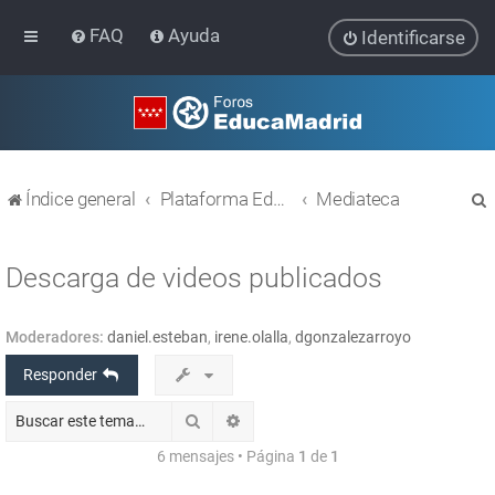
FAQ
Ayuda
Identificarse
Índice general
Plataforma Educativa EducaMadrid
Mediateca
Descarga de videos publicados
Moderadores:
daniel.esteban
,
irene.olalla
,
dgonzalezarroyo
r
Responder
Buscar
Búsqueda avanzada
6 mensajes • Página
1
de
1