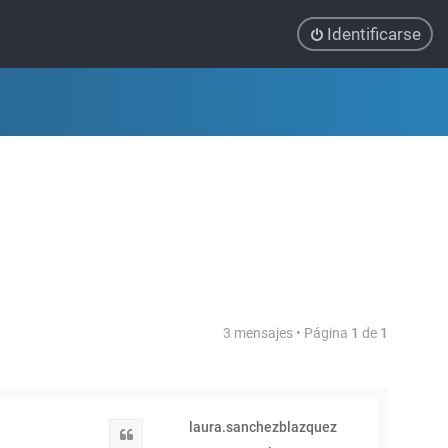
Identificarse
3 mensajes • Página
1
de
1
laura.sanchezblazquez
Citar