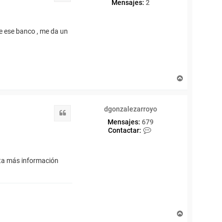
Mensajes:
2
e ese banco , me da un
A
r
r
i
dgonzalezarroyo
b
Citar
a
Mensajes:
679
C
Contactar:
o
n
t
nta más información
a
c
t
a
r
d
g
A
o
r