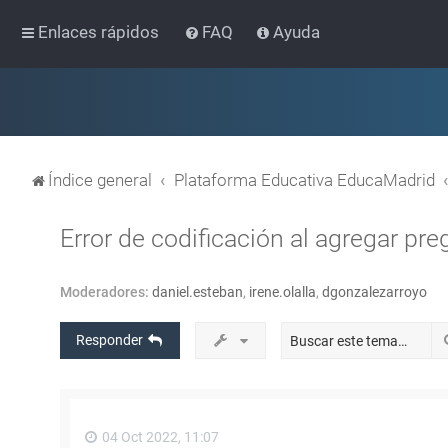
Enlaces rápidos
FAQ
Ayuda
Índice general
Plataforma Educativa EducaMadrid
Error de codificación al agregar pre
Moderadores:
daniel.esteban
,
irene.olalla
,
dgonzalezarroyo
Responder
04 Oct 2022, 11:07