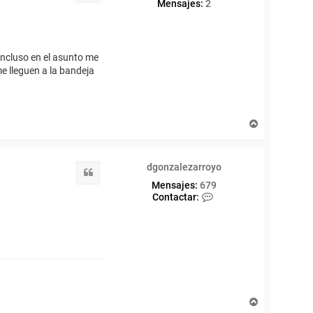
Mensajes:
2
ncluso en el asunto me
 lleguen a la bandeja
A
r
r
i
dgonzalezarroyo
b
Citar
a
Mensajes:
679
C
Contactar:
o
n
t
a
c
t
a
r
d
A
g
r