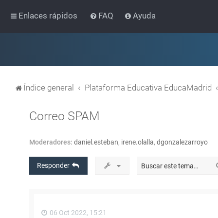
Enlaces rápidos
FAQ
Ayuda
Índice general
Plataforma Educativa EducaMadrid
Correo SPAM
Moderadores:
daniel.esteban
,
irene.olalla
,
dgonzalezarroyo
Responder
06 Oct 2022, 15:21