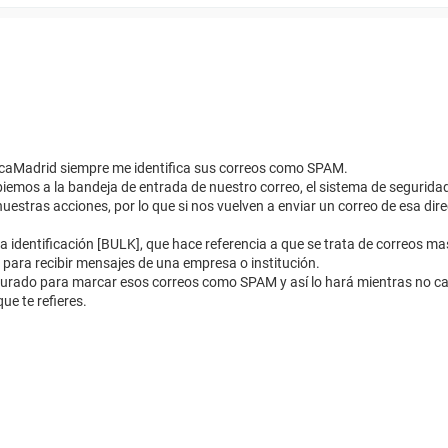
caMadrid siempre me identifica sus correos como SPAM.
mos a la bandeja de entrada de nuestro correo, el sistema de seguridad
nuestras acciones, por lo que si nos vuelven a enviar un correo de esa direc
identificación [BULK], que hace referencia a que se trata de correos ma
o para recibir mensajes de una empresa o institución.
figurado para marcar esos correos como SPAM y así lo hará mientras no cam
ue te refieres.