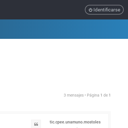
Identificarse
3 mensajes • Página
1
de
1
tic.cpee.unamuno.mostoles
Citar