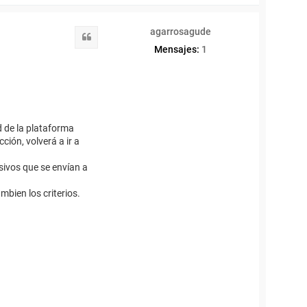
o
r
n
i
z
agarrosagude
b
Citar
a
a
Mensajes:
1
l
e
z
a
r
r
o
y
 de la plataforma
o
ción, volverá a ir a
sivos que se envían a
bien los criterios.