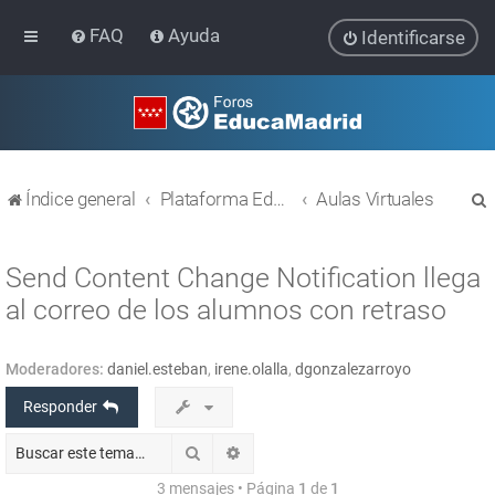
FAQ
Ayuda
Identificarse
Índice general
Plataforma Educativa EducaMadrid
Aulas Virtuales
Send Content Change Notification llega
al correo de los alumnos con retraso
r
Moderadores:
daniel.esteban
,
irene.olalla
,
dgonzalezarroyo
Responder
Buscar
Búsqueda avanzada
3 mensajes • Página
1
de
1