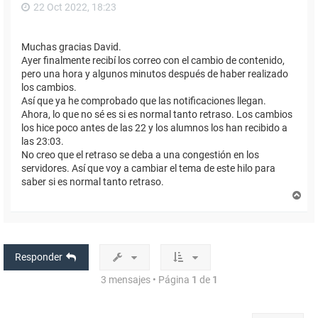
22 Oct 2022, 18:23
Muchas gracias David.
Ayer finalmente recibí los correo con el cambio de contenido,
pero una hora y algunos minutos después de haber realizado
los cambios.
Así que ya he comprobado que las notificaciones llegan.
Ahora, lo que no sé es si es normal tanto retraso. Los cambios
los hice poco antes de las 22 y los alumnos los han recibido a
las 23:03.
No creo que el retraso se deba a una congestión en los
servidores. Así que voy a cambiar el tema de este hilo para
saber si es normal tanto retraso.
A
r
r
i
b
a
Responder
3 mensajes • Página
1
de
1