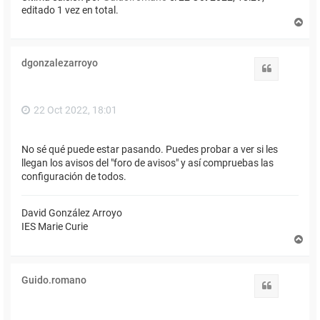
editado 1 vez en total.
A
r
r
i
dgonzalezarroyo
b
Citar
a
22 Oct 2022, 18:01
No sé qué puede estar pasando. Puedes probar a ver si les
llegan los avisos del "foro de avisos" y así compruebas las
configuración de todos.
David González Arroyo
IES Marie Curie
A
r
r
i
Guido.romano
b
Citar
a