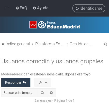
FAQ
Ayuda
Identificarse
Índice general
Plataforma Educativa EducaMadrid
Gestión de usuarios
Usuarios comodín y usuarios grupales
Moderadores:
daniel.esteban
,
irene.olalla
,
dgonzalezarroyo
r
Responder
Buscar
Búsqueda avanzada
2 mensajes • Página
1
de
1