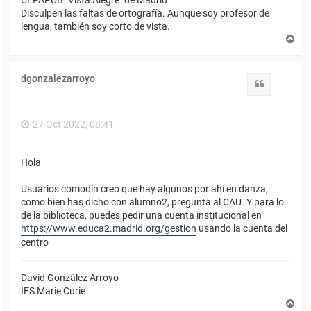
Disculpen las faltas de ortografía. Aunque soy profesor de
lengua, también soy corto de vista.
A
r
r
i
dgonzalezarroyo
b
Citar
a
27 Oct 2022, 08:41
Hola
Usuarios comodín creo que hay algunos por ahí en danza,
como bien has dicho con alumno2, pregunta al CAU. Y para lo
de la biblioteca, puedes pedir una cuenta institucional en
https://www.educa2.madrid.org/gestion
usando la cuenta del
centro
David González Arroyo
IES Marie Curie
A