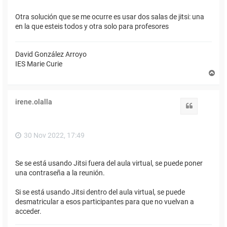
Otra solución que se me ocurre es usar dos salas de jitsi: una
en la que esteis todos y otra solo para profesores
David González Arroyo
IES Marie Curie
A
r
r
i
irene.olalla
b
Citar
a
30 Nov 2022, 17:49
Se se está usando Jitsi fuera del aula virtual, se puede poner
una contraseña a la reunión.
Si se está usando Jitsi dentro del aula virtual, se puede
desmatricular a esos participantes para que no vuelvan a
acceder.