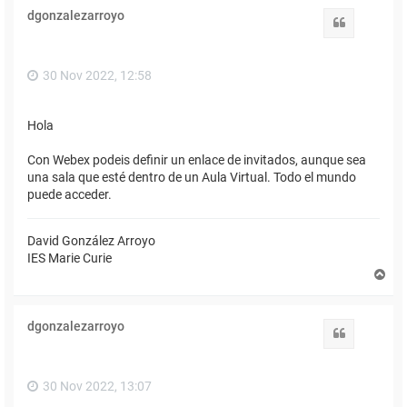
i
dgonzalezarroyo
b
Citar
a
30 Nov 2022, 12:58
Hola
Con Webex podeis definir un enlace de invitados, aunque sea
una sala que esté dentro de un Aula Virtual. Todo el mundo
puede acceder.
David González Arroyo
IES Marie Curie
A
r
r
i
dgonzalezarroyo
b
Citar
a
30 Nov 2022, 13:07