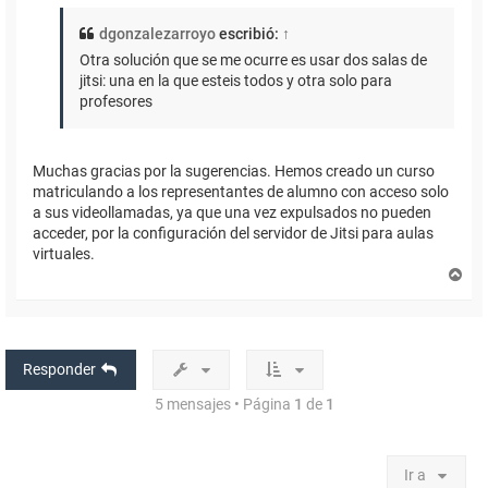
dgonzalezarroyo
escribió:
↑
Otra solución que se me ocurre es usar dos salas de
jitsi: una en la que esteis todos y otra solo para
profesores
Muchas gracias por la sugerencias. Hemos creado un curso
matriculando a los representantes de alumno con acceso solo
a sus videollamadas, ya que una vez expulsados no pueden
acceder, por la configuración del servidor de Jitsi para aulas
virtuales.
A
r
r
i
b
a
Responder
5 mensajes • Página
1
de
1
Ir a