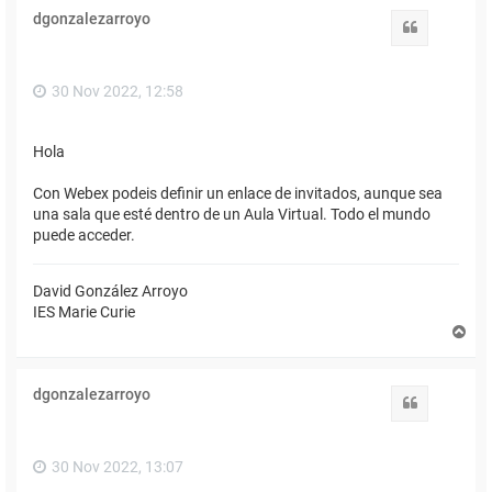
i
dgonzalezarroyo
b
Citar
a
30 Nov 2022, 12:58
Hola
Con Webex podeis definir un enlace de invitados, aunque sea
una sala que esté dentro de un Aula Virtual. Todo el mundo
puede acceder.
David González Arroyo
IES Marie Curie
A
r
r
i
dgonzalezarroyo
b
Citar
a
30 Nov 2022, 13:07