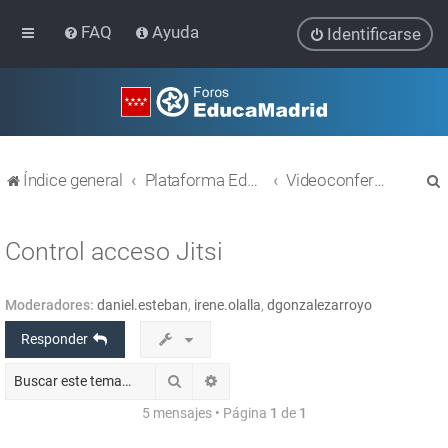
FAQ
Ayuda
Identificarse
Índice general
Plataforma Educativa EducaMadrid
Videoconferencias (Webex y Jitsi)
Control acceso Jitsi
Moderadores:
daniel.esteban
,
irene.olalla
,
dgonzalezarroyo
r
Responder
Buscar
Búsqueda avanzada
5 mensajes • Página
1
de
1