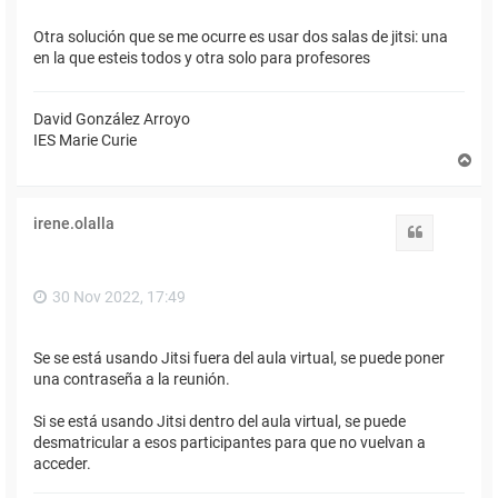
Otra solución que se me ocurre es usar dos salas de jitsi: una
en la que esteis todos y otra solo para profesores
David González Arroyo
IES Marie Curie
A
r
r
i
irene.olalla
b
Citar
a
30 Nov 2022, 17:49
Se se está usando Jitsi fuera del aula virtual, se puede poner
una contraseña a la reunión.
Si se está usando Jitsi dentro del aula virtual, se puede
desmatricular a esos participantes para que no vuelvan a
acceder.