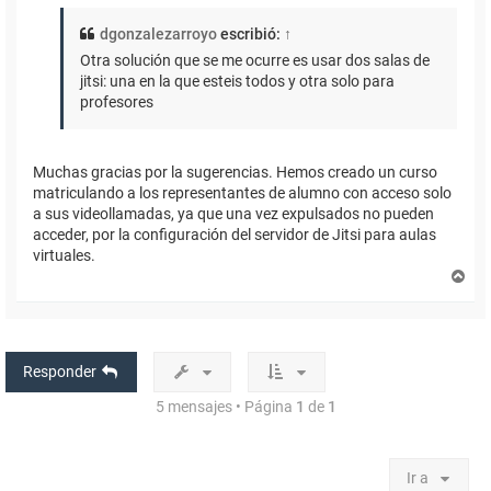
dgonzalezarroyo
escribió:
↑
Otra solución que se me ocurre es usar dos salas de
jitsi: una en la que esteis todos y otra solo para
profesores
Muchas gracias por la sugerencias. Hemos creado un curso
matriculando a los representantes de alumno con acceso solo
a sus videollamadas, ya que una vez expulsados no pueden
acceder, por la configuración del servidor de Jitsi para aulas
virtuales.
A
r
r
i
b
a
Responder
5 mensajes • Página
1
de
1
Ir a