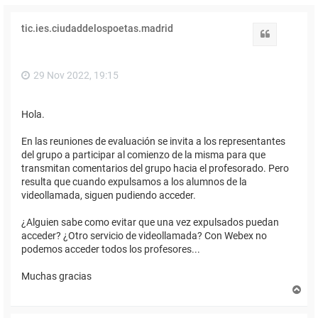
tic.ies.ciudaddelospoetas.madrid
Citar
29 Nov 2022, 19:15
Hola.
En las reuniones de evaluación se invita a los representantes
del grupo a participar al comienzo de la misma para que
transmitan comentarios del grupo hacia el profesorado. Pero
resulta que cuando expulsamos a los alumnos de la
videollamada, siguen pudiendo acceder.
¿Alguien sabe como evitar que una vez expulsados puedan
acceder? ¿Otro servicio de videollamada? Con Webex no
podemos acceder todos los profesores...
Muchas gracias
A
r
r