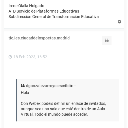
Irene Olalla Holgado
ATD Servicio de Plataformas Educativas
Subdirección General de Transformación Educativa
A
r
r
i
tic.ies.ciudaddelospoetas.madrid
b
Citar
a
18 Feb 2023, 16:52
dgonzalezarroyo
escribió:
↑
Hola
Con Webex podeis definir un enlace de invitados,
aunque sea una sala que esté dentro de un Aula
Virtual. Todo el mundo puede acceder.