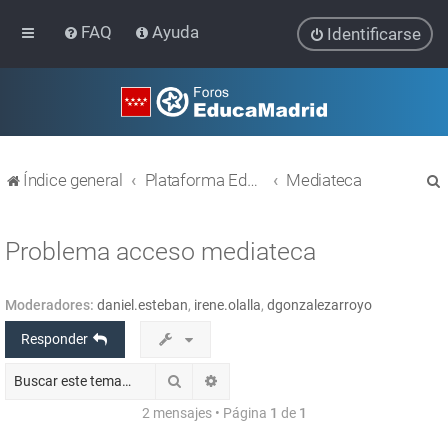
FAQ
Ayuda
Identificarse
Índice general
Plataforma Educativa EducaMadrid
Mediateca
Problema acceso mediateca
Moderadores:
daniel.esteban
,
irene.olalla
,
dgonzalezarroyo
r
Responder
Buscar
Búsqueda avanzada
2 mensajes • Página
1
de
1