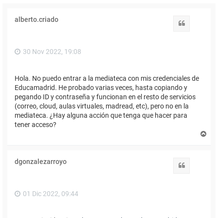
alberto.criado
Citar
30 Nov 2022, 19:08
Hola. No puedo entrar a la mediateca con mis credenciales de
Educamadrid. He probado varias veces, hasta copiando y
pegando ID y contraseña y funcionan en el resto de servicios
(correo, cloud, aulas virtuales, madread, etc), pero no en la
mediateca. ¿Hay alguna acción que tenga que hacer para
tener acceso?
A
r
r
i
dgonzalezarroyo
b
Citar
a
01 Dic 2022, 09:44