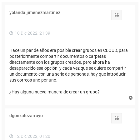
yolanda.jimenezmartinez
Citar
10 Dic 2022, 21:39
Hace un par de años era posible crear grupos en CLOUD, para
posteriormente compartir documentos o carpetas
directamente con los grupos creados, pero ahora ha
desaparecido esa opción, y cada vez que se quiere compartir
un documento con una serie de personas, hay que introducir
sus correos uno por uno.
¿Hay alguna nueva manera de crear un grupo?
A
r
r
i
dgonzalezarroyo
b
Citar
a
12 Dic 2022, 01:20