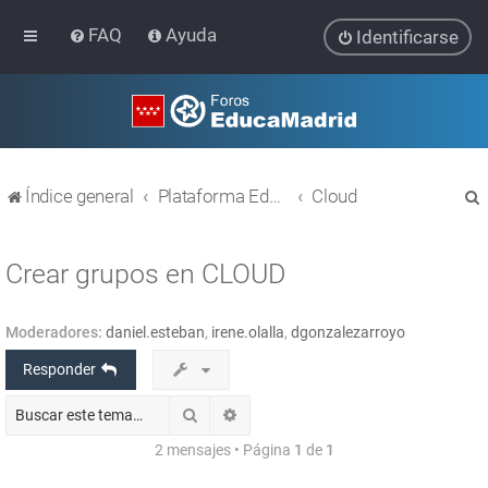
FAQ
Ayuda
Identificarse
Índice general
Plataforma Educativa EducaMadrid
Cloud
Crear grupos en CLOUD
Moderadores:
daniel.esteban
,
irene.olalla
,
dgonzalezarroyo
r
Responder
Buscar
Búsqueda avanzada
2 mensajes • Página
1
de
1