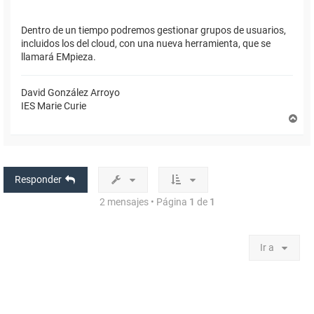
Dentro de un tiempo podremos gestionar grupos de usuarios,
incluidos los del cloud, con una nueva herramienta, que se
llamará EMpieza.
David González Arroyo
IES Marie Curie
A
r
r
i
b
a
Responder
2 mensajes • Página
1
de
1
Ir a