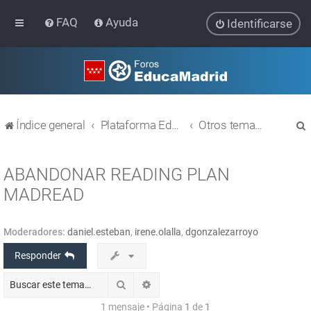
FAQ
Ayuda
Identificarse
Índice general
Plataforma Educativa EducaMadrid
Otros temas relacionados con las TIC
ABANDONAR READING PLAN
MADREAD
r
Moderadores:
daniel.esteban
,
irene.olalla
,
dgonzalezarroyo
Responder
Buscar
Búsqueda avanzada
1 mensaje • Página
1
de
1