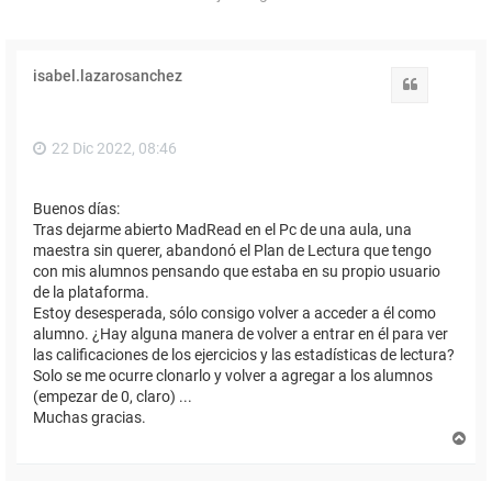
isabel.lazarosanchez
Citar
22 Dic 2022, 08:46
Buenos días:
Tras dejarme abierto MadRead en el Pc de una aula, una
maestra sin querer, abandonó el Plan de Lectura que tengo
con mis alumnos pensando que estaba en su propio usuario
de la plataforma.
Estoy desesperada, sólo consigo volver a acceder a él como
alumno. ¿Hay alguna manera de volver a entrar en él para ver
las calificaciones de los ejercicios y las estadísticas de lectura?
Solo se me ocurre clonarlo y volver a agregar a los alumnos
(empezar de 0, claro) ...
Muchas gracias.
A
r
r
i