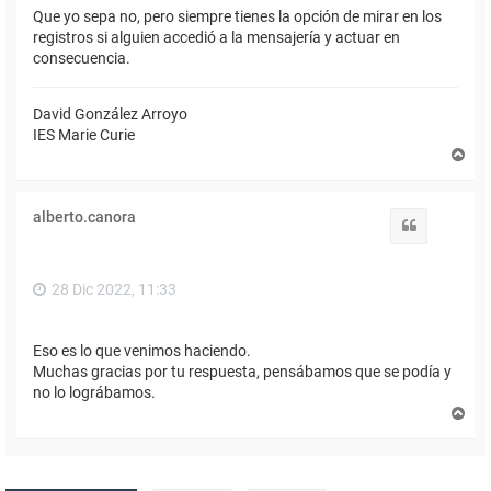
Que yo sepa no, pero siempre tienes la opción de mirar en los
registros si alguien accedió a la mensajería y actuar en
consecuencia.
David González Arroyo
IES Marie Curie
A
r
r
i
alberto.canora
b
Citar
a
28 Dic 2022, 11:33
Eso es lo que venimos haciendo.
Muchas gracias por tu respuesta, pensábamos que se podía y
no lo lográbamos.
A
r
r
i
b