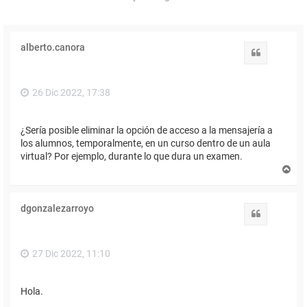
alberto.canora
Citar
26 Dic 2022, 17:38
¿Sería posible eliminar la opción de acceso a la mensajería a
los alumnos, temporalmente, en un curso dentro de un aula
virtual? Por ejemplo, durante lo que dura un examen.
A
r
r
i
dgonzalezarroyo
b
Citar
a
27 Dic 2022, 11:10
Hola.