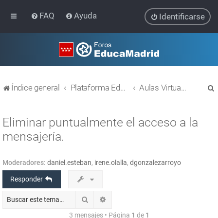
FAQ
Ayuda
Identificarse
Índice general
Plataforma Educativa EducaMadrid
Aulas Virtuales
Eliminar puntualmente el acceso a la
mensajería.
r
Moderadores:
daniel.esteban
,
irene.olalla
,
dgonzalezarroyo
Responder
Buscar
Búsqueda avanzada
3 mensajes • Página
1
de
1