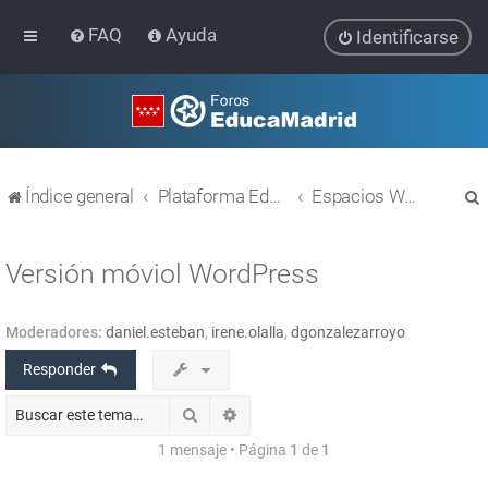
FAQ
Ayuda
Identificarse
Índice general
Plataforma Educativa EducaMadrid
Espacios WEB con Wordpress
Versión móviol WordPress
Moderadores:
daniel.esteban
,
irene.olalla
,
dgonzalezarroyo
r
Responder
Buscar
Búsqueda avanzada
1 mensaje • Página
1
de
1