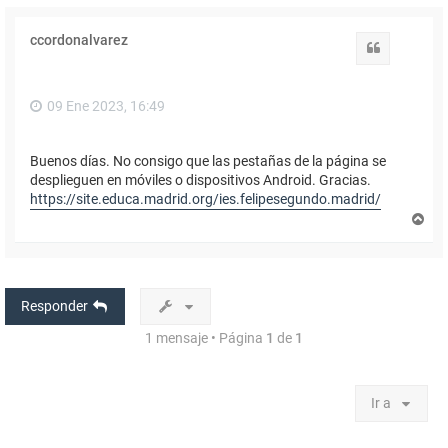
ccordonalvarez
Citar
09 Ene 2023, 16:49
Buenos días. No consigo que las pestañas de la página se
desplieguen en móviles o dispositivos Android. Gracias.
https://site.educa.madrid.org/ies.felipesegundo.madrid/
A
r
r
i
b
a
Responder
1 mensaje • Página
1
de
1
Ir a