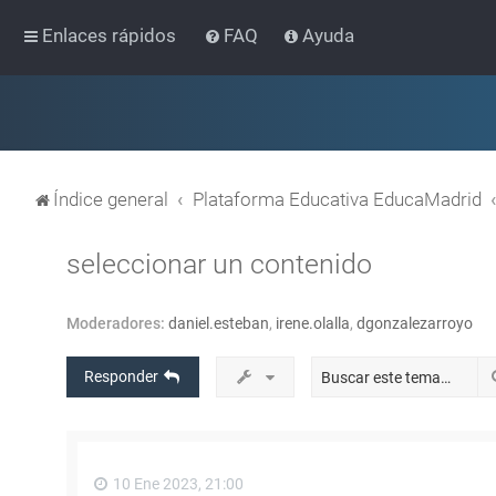
Enlaces rápidos
FAQ
Ayuda
Índice general
Plataforma Educativa EducaMadrid
seleccionar un contenido
Moderadores:
daniel.esteban
,
irene.olalla
,
dgonzalezarroyo
Responder
10 Ene 2023, 21:00