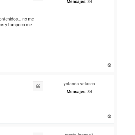
Mensajes:
34
ontenidos... no me
idos y tampoco me
A
r
r
i
yolanda.velasco
b
Citar
a
Mensajes:
34
A
r
r
i
marta.lapena1