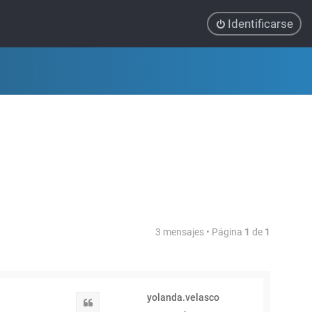
Identificarse
3 mensajes • Página
1
de
1
yolanda.velasco
Citar