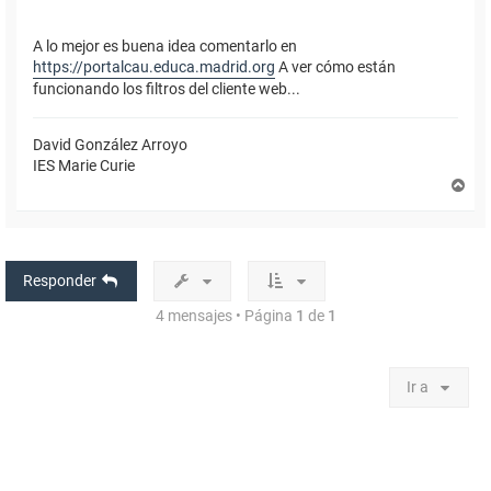
A lo mejor es buena idea comentarlo en
https://portalcau.educa.madrid.org
A ver cómo están
funcionando los filtros del cliente web...
David González Arroyo
IES Marie Curie
A
r
r
i
b
a
Responder
4 mensajes • Página
1
de
1
Ir a