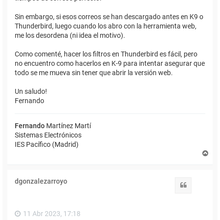
Sin embargo, si esos correos se han descargado antes en K9 o
Thunderbird, luego cuando los abro con la herramienta web,
me los desordena (ni idea el motivo).
Como comenté, hacer los filtros en Thunderbird es fácil, pero
no encuentro como hacerlos en K-9 para intentar asegurar que
todo se me mueva sin tener que abrir la versión web.
Un saludo!
Fernando
Fernando
Martínez Martí
Sistemas Electrónicos
IES Pacífico (Madrid)
A
r
r
i
dgonzalezarroyo
b
Citar
a
11 Abr 2023, 17:18