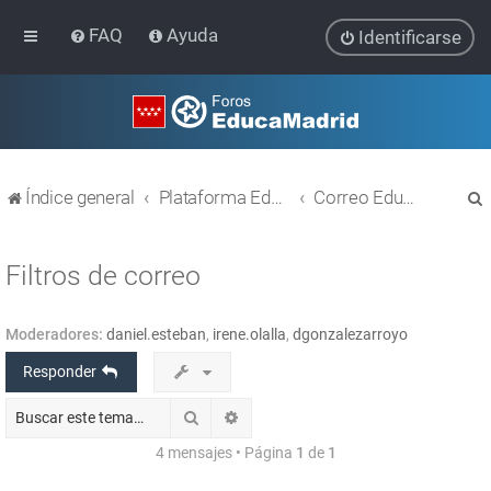
FAQ
Ayuda
Identificarse
Índice general
Plataforma Educativa EducaMadrid
Correo EducaMadrid
Filtros de correo
Moderadores:
daniel.esteban
,
irene.olalla
,
dgonzalezarroyo
r
Responder
Buscar
Búsqueda avanzada
4 mensajes • Página
1
de
1