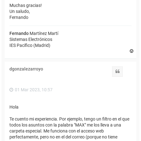
Muchas gracias!
Un saludo,
Fernando
Fernando
Martínez Martí
Sistemas Electrónicos
IES Pacífico (Madrid)
A
r
r
i
dgonzalezarroyo
b
Citar
a
01 Mar 2023, 10:57
Hola
Te cuento mi experiencia. Por ejemplo, tengo un filtro en el que
todos los asuntos con la palabra "MAX" me los lleva a una
carpeta especial. Me funciona con el acceso web
perfectamente, pero no en el del correo (porque no tiene