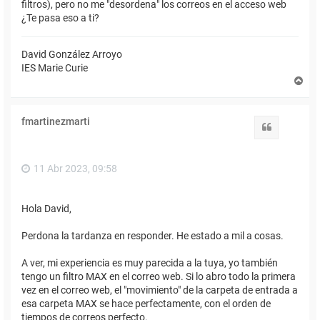
filtros), pero no me "desordena" los correos en el acceso web
¿Te pasa eso a ti?
David González Arroyo
IES Marie Curie
A
r
r
i
fmartinezmarti
b
Citar
a
11 Abr 2023, 09:58
Hola David,
Perdona la tardanza en responder. He estado a mil a cosas.
A ver, mi experiencia es muy parecida a la tuya, yo también
tengo un filtro MAX en el correo web. Si lo abro todo la primera
vez en el correo web, el "movimiento" de la carpeta de entrada a
esa carpeta MAX se hace perfectamente, con el orden de
tiempos de correos perfecto.