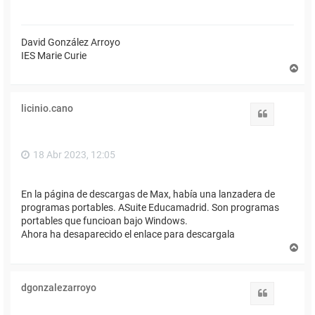
David González Arroyo
IES Marie Curie
A
r
r
i
licinio.cano
b
Citar
a
18 Abr 2023, 12:05
En la página de descargas de Max, había una lanzadera de
programas portables. ASuite Educamadrid. Son programas
portables que funcioan bajo Windows.
Ahora ha desaparecido el enlace para descargala
A
r
r
i
dgonzalezarroyo
b
Citar
a