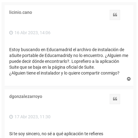
licinio.cano
Citar
16 Abr 2023, 14:06
Estoy buscando en Educamadrid el archivo de instalación de
aSuite portable de Educamadridy no lo encuentro. ¿Alguien me
puede decir dónde encontrarlo?. Loprefiero a la aplicación
Suite que se baja en la página oficial de Suite.
¿Alguien tiene el instalador y lo quiere compartir conmigo?
A
r
r
i
dgonzalezarroyo
b
Citar
a
17 Abr 2023, 11:30
Si te soy sincero, no sé a qué aplicación te refieres