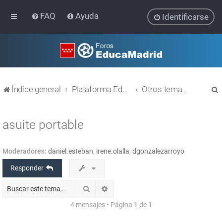
FAQ
Ayuda
Identificarse
Índice general
Plataforma Educativa EducaMadrid
Otros temas relacionados con las TIC
asuite portable
Moderadores:
daniel.esteban
,
irene.olalla
,
dgonzalezarroyo
r
Responder
Buscar
Búsqueda avanzada
4 mensajes • Página
1
de
1