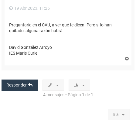
19 Abr 2023, 11:25
Preguntaría en el CAU, a ver qué te dicen. Pero si lo han
quitado, alguna razón habrá
David González Arroyo
IES Marie Curie
A
r
r
i
b
a
Responder
4 mensajes • Página
1
de
1
Ir a