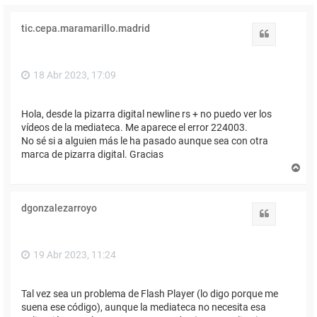
tic.cepa.maramarillo.madrid
Citar
18 Abr 2023, 17:09
Hola, desde la pizarra digital newline rs + no puedo ver los
vídeos de la mediateca. Me aparece el error 224003.
No sé si a alguien más le ha pasado aunque sea con otra
marca de pizarra digital. Gracias
A
r
r
i
dgonzalezarroyo
b
Citar
a
19 Abr 2023, 11:24
Tal vez sea un problema de Flash Player (lo digo porque me
suena ese código), aunque la mediateca no necesita esa