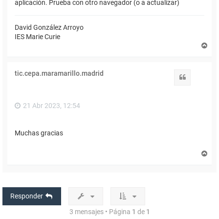
aplicación. Prueba con otro navegador (o a actualizar)
David González Arroyo
IES Marie Curie
A
r
r
i
tic.cepa.maramarillo.madrid
b
Citar
a
21 Abr 2023, 12:54
Muchas gracias
A
r
r
i
b
a
Responder
3 mensajes • Página
1
de
1