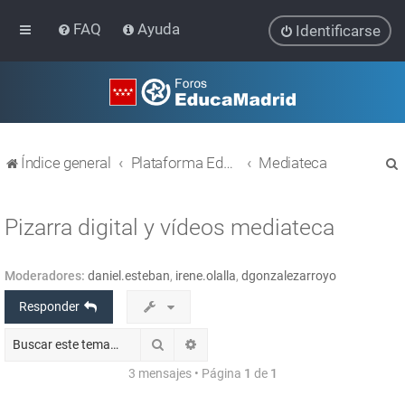
FAQ
Ayuda
Identificarse
Índice general
Plataforma Educativa EducaMadrid
Mediateca
Pizarra digital y vídeos mediateca
Moderadores:
daniel.esteban
,
irene.olalla
,
dgonzalezarroyo
r
Responder
Buscar
Búsqueda avanzada
3 mensajes • Página
1
de
1