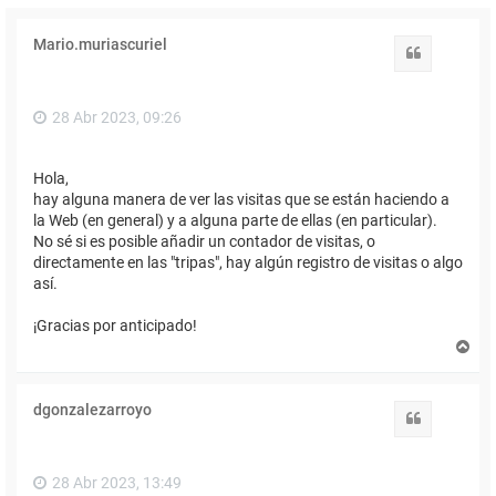
Mario.muriascuriel
Citar
28 Abr 2023, 09:26
Hola,
hay alguna manera de ver las visitas que se están haciendo a
la Web (en general) y a alguna parte de ellas (en particular).
No sé si es posible añadir un contador de visitas, o
directamente en las "tripas", hay algún registro de visitas o algo
así.
¡Gracias por anticipado!
A
r
r
i
dgonzalezarroyo
b
Citar
a
28 Abr 2023, 13:49