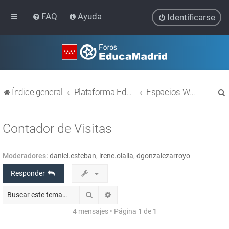
FAQ
Ayuda
Identificarse
Índice general
Plataforma Educativa EducaMadrid
Espacios WEB con Liferay
Contador de Visitas
Moderadores:
daniel.esteban
,
irene.olalla
,
dgonzalezarroyo
r
Responder
Buscar
Búsqueda avanzada
4 mensajes • Página
1
de
1