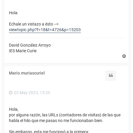
Hola
Echale un vistazo a ésto -->
viewtopic.php?f=18&t=4726&p=15203
David González Arroyo
IES Marie Curie
A
r
r
i
Mario.muriascuriel
b
Citar
a
03 May 2023, 13:20
Hola,
por alguna razón, las URLs (contadores de visitas) de las que
habla el hilo que me pasas no me funcionaban bien.
Sin embargo, esta me funcionó a la primera: