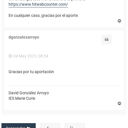
https://www.hitwebcounter.com/
En cualquier caso, gracias por el aporte.
A
r
r
i
dgonzalezarroyo
b
Citar
a
04 May 2023, 08:54
Gracias por tu aportación
David González Arroyo
IES Marie Curie
A
r
r
i
b
a