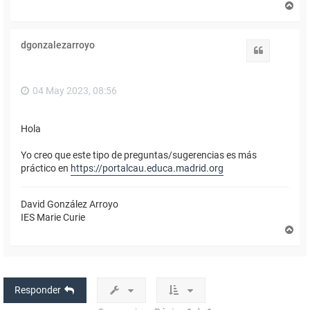
A
r
r
i
dgonzalezarroyo
b
Citar
a
04 May 2023, 08:56
Hola
Yo creo que este tipo de preguntas/sugerencias es más
práctico en
https://portalcau.educa.madrid.org
David González Arroyo
IES Marie Curie
A
r
r
i
b
a
Responder