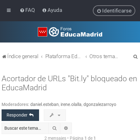
FAQ
Ayuda
Identificarse
Índice general
Plataforma Educativa EducaMadrid
Otros temas relacionados con las TIC
Acortador de URLs "Bit.ly" bloqueado en
EducaMadrid
r
Moderadores:
daniel.esteban
,
irene.olalla
,
dgonzalezarroyo
Responder
Buscar
Búsqueda avanzada
2 mensajes • Página
1
de
1