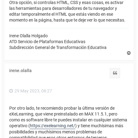
Otra opción, si controlas HTML, CSS y esas cosas, es activar
las herramientas para desarrolladores de tu navegador y
editar temporalmente el HTML que estás viendo en ese
momento en la página, hasta que te deje ver lo que necesitas.
Irene Olalla Holgado
ATD Servicio de Plataformas Educativas
Subdirección General de Transformación Educativa
A
r
r
i
irene.olalla
b
Citar
a
29 May 2023, 08:27
Por otro lado, te recomiendo probar la última versión de
eXeLearning, que viene preinstalado en MAX 11.5.1, pero
como es software libre te puedes instalar en cualquier sistema
operativo (
https://exelearning.net/
) y tiene muchísimas más
posibilidades y muchísimos menos problemas de
compatibilidad que esos otros entornos de terceros.