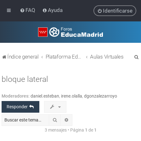
FAQ
Ayuda
Identificarse
Índice general
Plataforma Educativa EducaMadrid
Aulas Virtuales
bloque lateral
Moderadores:
daniel.esteban
,
irene.olalla
,
dgonzalezarroyo
r
Responder
Buscar
Búsqueda avanzada
3 mensajes • Página
1
de
1