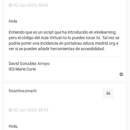
02 Jun 2023, 08:32
Hola
Entiendo que es un script que ha introducido en eXelearning,
pero el código del Aula Virtual no lo puedes tocar tú. Tal vez se
podría poner una incidencia en portalcau.educa.madrid.org a
ver si se pueden añadir herramientas de accesibilidad.
David González Arroyo
IES Marie Curie
A
r
r
i
fmartinezmarti
b
Citar
a
02 Jun 2023, 08:55
Hola,