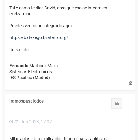
Tal y como te dice David, creo que eso se integra en
exelearning.
Puedes ver como integrarlo aquí:
https://batexego.bilateria.org/
Un saludo.
Fernando
Martínez Martí
Sistemas Electrónicos
IES Pacífico (Madrid)
A
r
r
i
jramospasalodos
b
Citar
a
02 Jun 2023, 12:02
Mil gracias. Una explicación fenomenal y rapidísima.