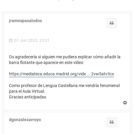
jramospasalodos
Citar
01 Jun 2023, 23:01
Os agradecería si alguien me pudiera explicar cómo añadir la
barra flotante que aparece en este vídeo:
https://mediateca.educa.madrid.org/vide ... 2vw5atv3cs
Como profesor de Lengua Castellana me vendría fenomenal
para el Aula Virtual.
Gracias anticipadas.
A
r
r
i
dgonzalezarroyo
b
Citar
a