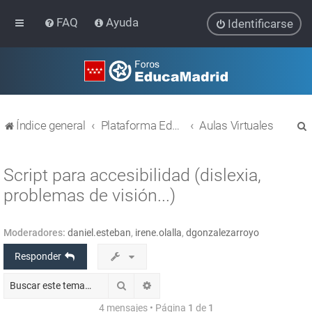
FAQ
Ayuda
Identificarse
Índice general
Plataforma Educativa EducaMadrid
Aulas Virtuales
Script para accesibilidad (dislexia,
problemas de visión...)
r
Moderadores:
daniel.esteban
,
irene.olalla
,
dgonzalezarroyo
Responder
Buscar
Búsqueda avanzada
4 mensajes • Página
1
de
1