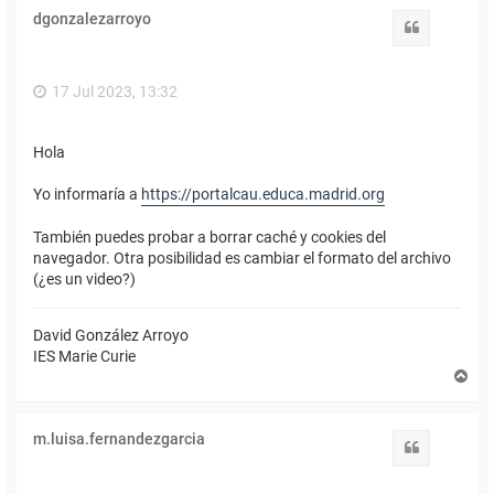
i
dgonzalezarroyo
b
Citar
a
17 Jul 2023, 13:32
Hola
Yo informaría a
https://portalcau.educa.madrid.org
También puedes probar a borrar caché y cookies del
navegador. Otra posibilidad es cambiar el formato del archivo
(¿es un video?)
David González Arroyo
IES Marie Curie
A
r
r
i
m.luisa.fernandezgarcia
b
Citar
a