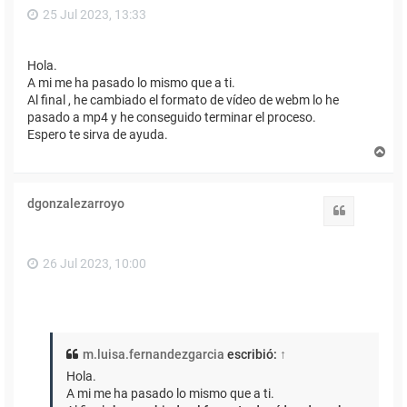
25 Jul 2023, 13:33
Hola.
A mi me ha pasado lo mismo que a ti.
Al final , he cambiado el formato de vídeo de webm lo he
pasado a mp4 y he conseguido terminar el proceso.
Espero te sirva de ayuda.
A
r
r
i
dgonzalezarroyo
b
Citar
a
26 Jul 2023, 10:00
m.luisa.fernandezgarcia
escribió:
↑
Hola.
A mi me ha pasado lo mismo que a ti.