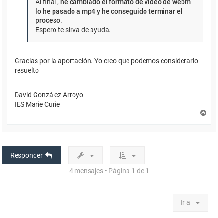
Al final ,
he cambiado el formato de vídeo de webm
lo he pasado a mp4 y he conseguido terminar el
proceso
.
Espero te sirva de ayuda.
Gracias por la aportación. Yo creo que podemos considerarlo
resuelto
David González Arroyo
IES Marie Curie
A
r
r
i
b
a
Responder
4 mensajes • Página
1
de
1
Ir a