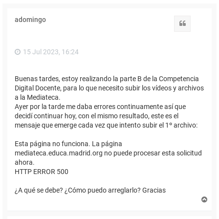
adomingo
Citar
15 Jul 2023, 16:24
Buenas tardes, estoy realizando la parte B de la Competencia
Digital Docente, para lo que necesito subir los vídeos y archivos
a la Mediateca.
Ayer por la tarde me daba errores continuamente así que
decidí continuar hoy, con el mismo resultado, este es el
mensaje que emerge cada vez que intento subir el 1º archivo:
Esta página no funciona. La página
mediateca.educa.madrid.org no puede procesar esta solicitud
ahora.
HTTP ERROR 500
¿A qué se debe? ¿Cómo puedo arreglarlo? Gracias
A
r
r