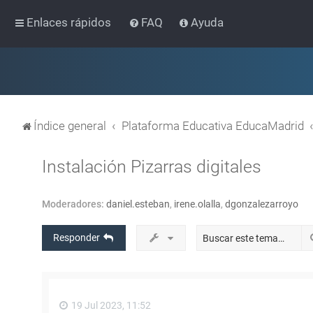
Enlaces rápidos
FAQ
Ayuda
Índice general
Plataforma Educativa EducaMadrid
Instalación Pizarras digitales
Moderadores:
daniel.esteban
,
irene.olalla
,
dgonzalezarroyo
Responder
19 Jul 2023, 11:52