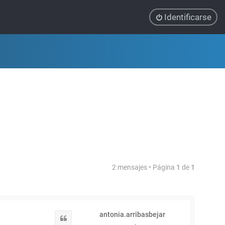
Identificarse
2 mensajes • Página
1
de
1
antonia.arribasbejar
Citar