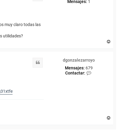
Mensajes:
1
os muy claro todas las
s utilidades?
A
r
r
i
dgonzalezarroyo
b
Citar
a
Mensajes:
679
C
Contactar:
o
n
t
g31xtfe
a
c
t
a
r
d
A
g
r
o
r
n
i