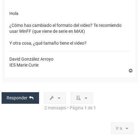
Hola
¿Cómo has cambiado el formato del video? Te recomiendo
usar WinFF (que viene de serie en MAX)
Y otra cosa, ¿qué tamaño tiene el video?
David González Arroyo
IES Marie Curie
A
r
r
i
b
a
Responder
2 mensajes • Página
1
de
1
Ir a