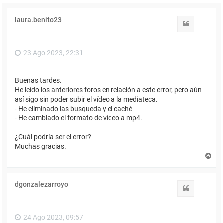
laura.benito23
Citar
23 Ago 2023, 22:31
Buenas tardes.
He leído los anteriores foros en relación a este error, pero aún
así sigo sin poder subir el vídeo a la mediateca.
- He eliminado las busqueda y el caché
- He cambiado el formato de vídeo a mp4.
¿Cuál podría ser el error?
Muchas gracias.
A
r
r
i
dgonzalezarroyo
b
Citar
a
24 Ago 2023, 09:57