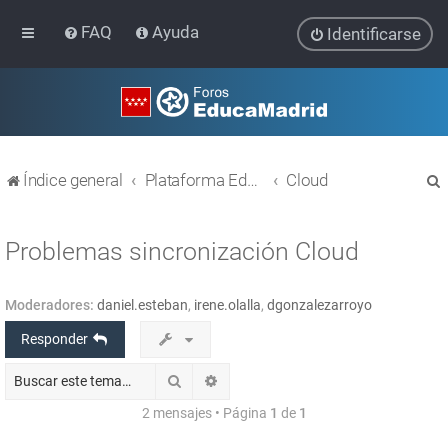
FAQ
Ayuda
Identificarse
Índice general
Plataforma Educativa EducaMadrid
Cloud
Problemas sincronización Cloud
Moderadores:
daniel.esteban
,
irene.olalla
,
dgonzalezarroyo
r
Responder
Buscar
Búsqueda avanzada
2 mensajes • Página
1
de
1