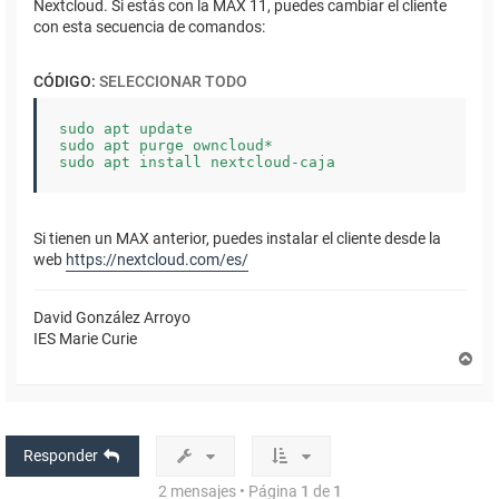
Nextcloud. Si estás con la MAX 11, puedes cambiar el cliente
con esta secuencia de comandos:
CÓDIGO:
SELECCIONAR TODO
sudo apt update

sudo apt purge owncloud*

sudo apt install nextcloud-caja
Si tienen un MAX anterior, puedes instalar el cliente desde la
web
https://nextcloud.com/es/
David González Arroyo
IES Marie Curie
A
r
r
i
b
a
Responder
2 mensajes • Página
1
de
1