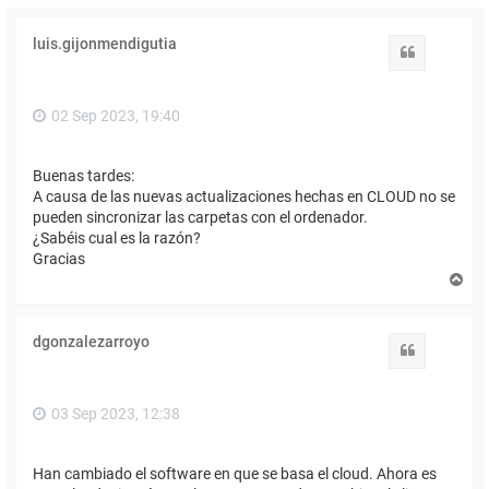
luis.gijonmendigutia
Citar
02 Sep 2023, 19:40
Buenas tardes:
A causa de las nuevas actualizaciones hechas en CLOUD no se
pueden sincronizar las carpetas con el ordenador.
¿Sabéis cual es la razón?
Gracias
A
r
r
i
dgonzalezarroyo
b
Citar
a
03 Sep 2023, 12:38
Han cambiado el software en que se basa el cloud. Ahora es