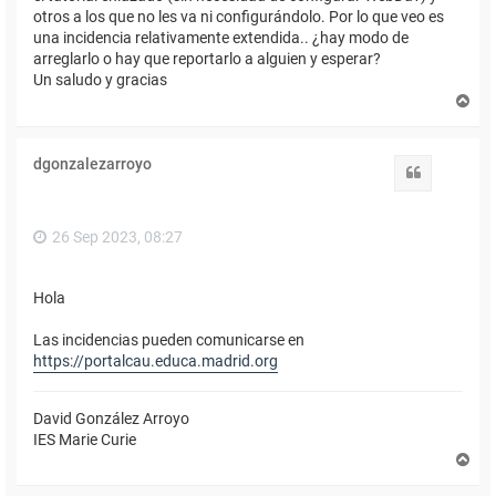
otros a los que no les va ni configurándolo. Por lo que veo es
una incidencia relativamente extendida.. ¿hay modo de
arreglarlo o hay que reportarlo a alguien y esperar?
Un saludo y gracias
A
r
r
i
dgonzalezarroyo
b
Citar
a
26 Sep 2023, 08:27
Hola
Las incidencias pueden comunicarse en
https://portalcau.educa.madrid.org
David González Arroyo
IES Marie Curie
A
r
r