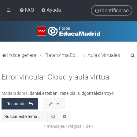
FAQ
Ayuda
Identificarse
Índice general
Plataforma Educativa EducaMadrid
Aulas Virtuales
Error vincular Cloud y aula virtual
Moderadores:
daniel.esteban
,
irene.olalla
,
dgonzalezarroyo
r
Responder
Buscar
Búsqueda avanzada
4 mensajes • Página
1
de
1