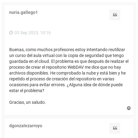
nuria.gallego1
Citar
03 Sep 2023, 10:16
Buenas, como muchos profesores estoy intentando reutilizar
un curso del aula virtual con la copia de seguridad que tengo
guardada en el cloud. El problema es que después de realizar el
proceso de crear el repositorio WebDAV me dice que no hay
archivos disponibles. He comprobado la nube y está bien y he
repetido el proceso de creación del repositorio en varias
ocasiones para evitar errores. ¿Alguna idea de dónde puede
estar el problema?
Gracias, un saludo.
A
r
r
i
dgonzalezarroyo
b
Citar
a