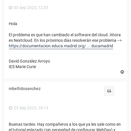
03 Sep 2023, 12:35
Hola
El problema es que han cambiado el software del cloud. Ahora
es Nextcloud. En los próximos días resolverán ese problema -->
https://documentacion.educa.madrid.org/ ... ducamadrid
David González Arroyo
IES Marie Curie
A
r
r
i
mbellidosanchez
b
Citar
a
25 Sep 2023, 18:13
Buenas tardes. Hay compañeros a los que ya les sale como en
el tutorial enlazado (sin necesidad de configurar WebDav) y