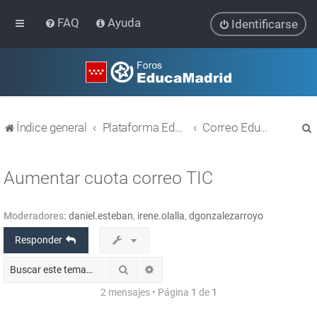
FAQ
Ayuda
Identificarse
Índice general
Plataforma Educativa EducaMadrid
Correo EducaMadrid
Aumentar cuota correo TIC
Moderadores:
daniel.esteban
,
irene.olalla
,
dgonzalezarroyo
r
Responder
Buscar
Búsqueda avanzada
2 mensajes • Página
1
de
1