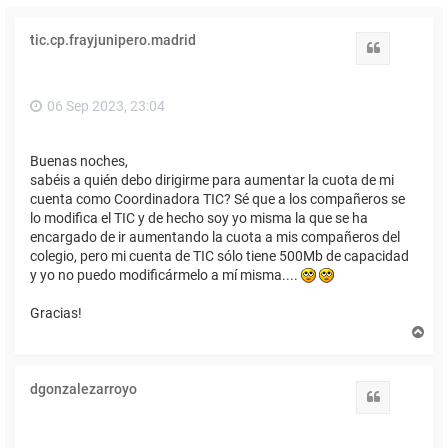
tic.cp.frayjunipero.madrid
Citar
06 Sep 2023, 23:04
Buenas noches,
sabéis a quién debo dirigirme para aumentar la cuota de mi
cuenta como Coordinadora TIC? Sé que a los compañeros se
lo modifica el TIC y de hecho soy yo misma la que se ha
encargado de ir aumentando la cuota a mis compañeros del
colegio, pero mi cuenta de TIC sólo tiene 500Mb de capacidad
y yo no puedo modificármelo a mí misma....
Gracias!
A
r
r
i
dgonzalezarroyo
b
Citar
a