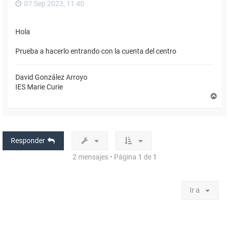
07 Sep 2023, 11:40
Hola
Prueba a hacerlo entrando con la cuenta del centro
David González Arroyo
IES Marie Curie
A
r
r
i
b
a
Responder
2 mensajes • Página
1
de
1
Ir a