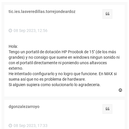
tic.ies.lasveredillas.torrejondeardoz
Citar
08 Sep 2023, 12:56
Hola:
Tengo un portatil de dotación HP Proobok de 15'' (de los más
grandes) y no consigo que suene en windows ningun sonido ni
con el portatil directamente ni poniendo unos altavoces
externo.
He intentado configurarlo y no logro que funcione. En MAX si
suena así que no es problema de hardware.
Si alguien supiera como solucionarlo lo agradeceria.
A
r
r
i
dgonzalezarroyo
b
Citar
a
08 Sep 2023, 17:33