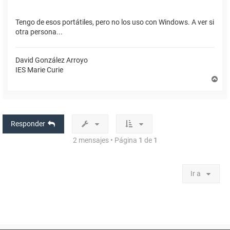
Tengo de esos portátiles, pero no los uso con Windows. A ver si
otra persona...
David González Arroyo
IES Marie Curie
A
r
r
i
b
a
Responder
2 mensajes • Página
1
de
1
Ir a