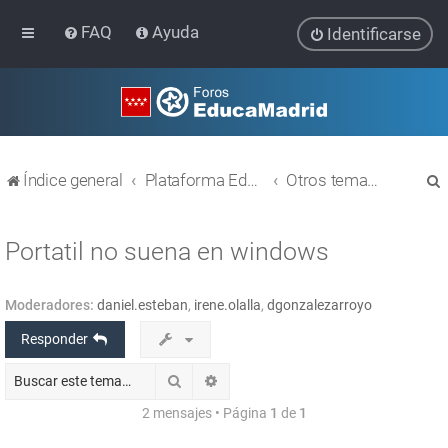
FAQ
Ayuda
Identificarse
Índice general
Plataforma Educativa EducaMadrid
Otros temas relacionados con las TIC
Portatil no suena en windows
Moderadores:
daniel.esteban
,
irene.olalla
,
dgonzalezarroyo
r
Responder
Buscar
Búsqueda avanzada
2 mensajes • Página
1
de
1