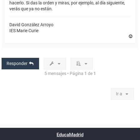
hacerlo. Si das la orden y miras, por ejemplo, al día siguiente,
verás que ya no están.
David González Arroyo
IES Marie Curie
A
r
r
i
b
a
Responder
5 mensajes • Página
1
de
1
Ir a
Powered by
phpBB
™
Índice general
Todos los horarios
Privacidad
Borrar cookies
Condiciones
Contáctanos
EducaMadrid
Traducción al español por
phpBB España
-