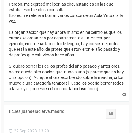
Perdón, me expresé mal por las circunstancias en las que
estaba escribiendo la consulta....
Eso es, me refería a borrar varios cursos de un Aula Virtual a la
vez.
La organización que hay ahora mismo en mi centro es que los
cursos se organizan por departamentos. Entonces, por
ejemplo, en el departamento de lengua, hay cursos de profes
que están este año, de profes que estuvieron el año pasado y
de profes que estuvieron hace años....
Si quiero borrar los de los profes del año pasado y anteriores,
no me queda otra opción que ir uno a uno (y parece que no hay
otra opción). Aunque ahora escribiendo sobre la marcha, si los
muevo a una categoría temporal, luego los podría borrar todos
a la vez y el proceso sería menos laborioso (creo).
A
r
r
i
tic.ies.juandelacierva.madrid
b
Citar
a
22 Sep 2023, 13:20