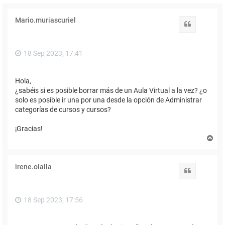
Mario.muriascuriel
Citar
18 Sep 2023, 17:41
Hola,
¿sabéis si es posible borrar más de un Aula Virtual a la vez? ¿o
solo es posible ir una por una desde la opción de Administrar
categorías de cursos y cursos?
¡Gracias!
A
r
r
i
irene.olalla
b
Citar
a
18 Sep 2023, 17:56