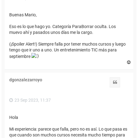
Buenas Mario,
Eso es lo que hago yo. Categoría ParaBorrar oculta. Los
muevo ahí y pasados unos días me la cargo.
(¡Spoiler Alert!) Siempre falla por tener muchos cursos y luego
tengo que ir uno a uno. Un entretenimiento TIC más para
septiembre
A
r
r
i
dgonzalezarroyo
b
Citar
a
23 Sep 2023, 11:37
Hola
Mi experiencia: parece que falla, pero no es así. Lo que pasa es
que cuando son muchos cursos necesita mucho tiempo para