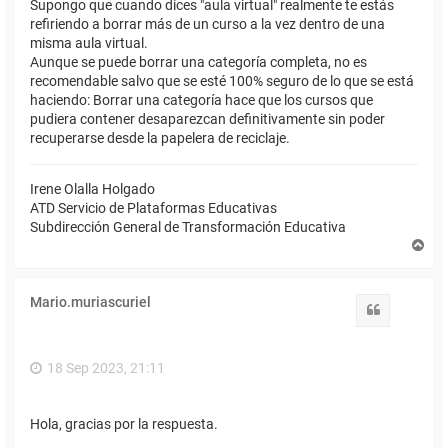
Supongo que cuando dices "aula virtual" realmente te estás
refiriendo a borrar más de un curso a la vez dentro de una
misma aula virtual.
Aunque se puede borrar una categoría completa, no es
recomendable salvo que se esté 100% seguro de lo que se está
haciendo: Borrar una categoría hace que los cursos que
pudiera contener desaparezcan definitivamente sin poder
recuperarse desde la papelera de reciclaje.
Irene Olalla Holgado
ATD Servicio de Plataformas Educativas
Subdirección General de Transformación Educativa
A
r
r
i
Mario.muriascuriel
b
Citar
a
18 Sep 2023, 21:11
Hola, gracias por la respuesta.