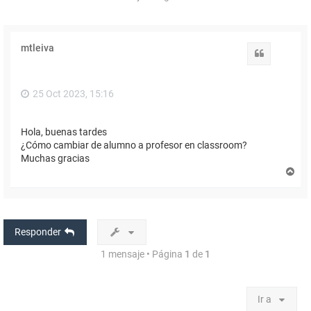
mtleiva
Citar
25 Oct 2023, 15:16
Hola, buenas tardes
¿Cómo cambiar de alumno a profesor en classroom?
Muchas gracias
A
r
r
i
b
a
Responder
1 mensaje • Página
1
de
1
Ir a