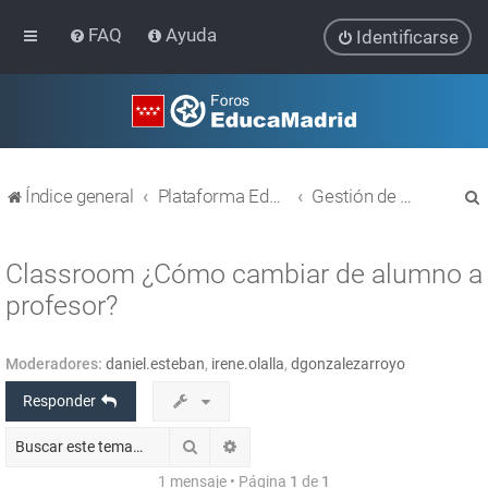
FAQ
Ayuda
Identificarse
Índice general
Plataforma Educativa EducaMadrid
Gestión de usuarios
Classroom ¿Cómo cambiar de alumno a
profesor?
r
Moderadores:
daniel.esteban
,
irene.olalla
,
dgonzalezarroyo
Responder
Buscar
Búsqueda avanzada
1 mensaje • Página
1
de
1