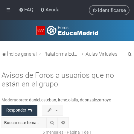
FAQ
Ayuda
Identificarse
Índice general
Plataforma Educativa EducaMadrid
Aulas Virtuales
Avisos de Foros a usuarios que no
están en el grupo
r
Moderadores:
daniel.esteban
,
irene.olalla
,
dgonzalezarroyo
Responder
Buscar
Búsqueda avanzada
5 mensajes • Página
1
de
1