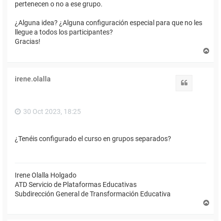
pertenecen o no a ese grupo.
¿Alguna idea? ¿Alguna configuración especial para que no les
llegue a todos los participantes?
Gracias!
A
r
r
i
irene.olalla
b
Citar
a
30 Oct 2023, 18:25
¿Tenéis configurado el curso en grupos separados?
Irene Olalla Holgado
ATD Servicio de Plataformas Educativas
Subdirección General de Transformación Educativa
A
r
r