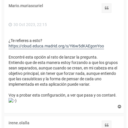
i
Mario.muriascuriel
b
Citar
a
30 Oct 2023, 22:15
¿Te refieres a esto?
https://cloud.educa.madrid.org/s/Yi6w5dKAEgonYoo
Encontré esta opción al rato de lanzar la pregunta.
Entiendo que de esta manera estoy forzando a que los grupos
sean separados, aunque cuando se crean, en mi cabeza era el
objetivo principal, sin tener que forzar nada, aunque entiendo
que las casuísticas y la forma de pensar de cada uno
implementada en esta aplicación puede variar.
Voy a probar esta configuración, a ver que pasa y os contaré.
A
r
r
i
irene.olalla
b
Citar