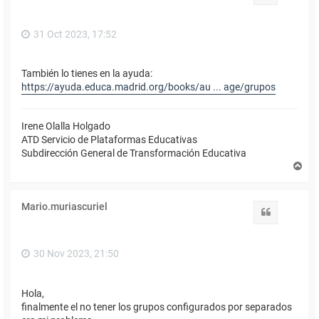
a
31 Oct 2023, 17:52
También lo tienes en la ayuda:
https://ayuda.educa.madrid.org/books/au ... age/grupos
Irene Olalla Holgado
ATD Servicio de Plataformas Educativas
Subdirección General de Transformación Educativa
A
r
r
i
Mario.muriascuriel
b
Citar
a
30 Nov 2023, 21:50
Hola,
finalmente el no tener los grupos configurados por separados