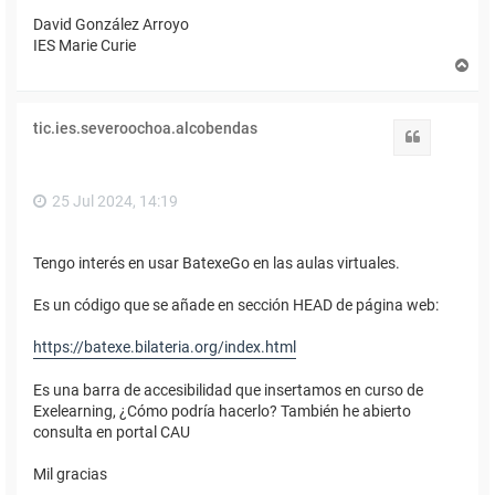
David González Arroyo
IES Marie Curie
A
r
r
i
tic.ies.severoochoa.alcobendas
b
Citar
a
25 Jul 2024, 14:19
Tengo interés en usar BatexeGo en las aulas virtuales.
Es un código que se añade en sección HEAD de página web:
https://batexe.bilateria.org/index.html
Es una barra de accesibilidad que insertamos en curso de
Exelearning, ¿Cómo podría hacerlo? También he abierto
consulta en portal CAU
Mil gracias