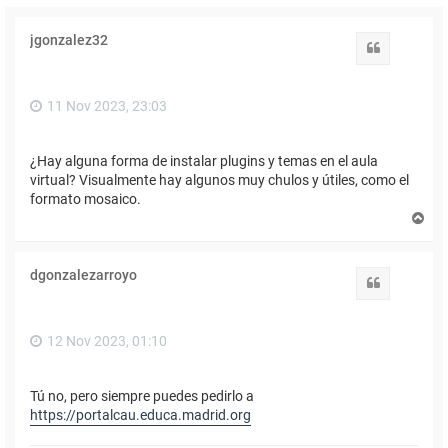
jgonzalez32
Citar
11 Nov 2023, 23:03
¿Hay alguna forma de instalar plugins y temas en el aula
virtual? Visualmente hay algunos muy chulos y útiles, como el
formato mosaico.
A
r
r
i
dgonzalezarroyo
b
Citar
a
12 Nov 2023, 01:10
Tú no, pero siempre puedes pedirlo a
https://portalcau.educa.madrid.org