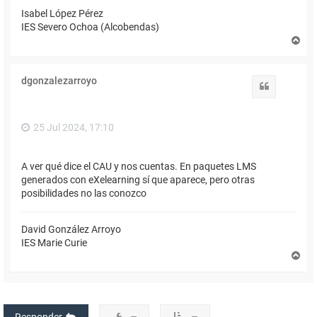
Isabel López Pérez
IES Severo Ochoa (Alcobendas)
A
r
r
i
dgonzalezarroyo
b
Citar
a
25 Jul 2024, 17:10
A ver qué dice el CAU y nos cuentas. En paquetes LMS
generados con eXelearning sí que aparece, pero otras
posibilidades no las conozco
David González Arroyo
IES Marie Curie
A
r
r
i
b
a