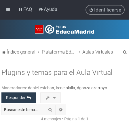
FAQ
Ayuda
Identificarse
Índice general
Plataforma Educativa EducaMadrid
Aulas Virtuales
Plugins y temas para el Aula Virtual
Moderadores:
daniel.esteban
,
irene.olalla
,
dgonzalezarroyo
r
Responder
Buscar
Búsqueda avanzada
4 mensajes • Página
1
de
1