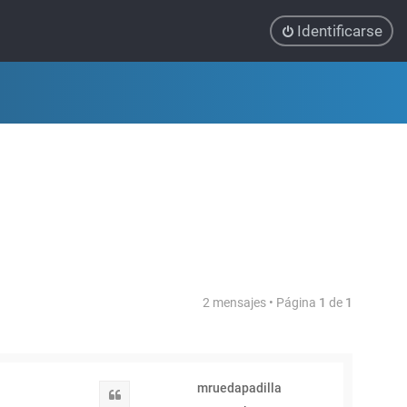
Identificarse
2 mensajes • Página
1
de
1
mruedapadilla
Citar