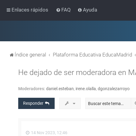
Enlaces rápidos
FAQ
Ayuda
Índice general
Plataforma Educativa EducaMadrid
He dejado de ser moderadora en 
Moderadores:
daniel.esteban
,
irene.olalla
,
dgonzalezarroyo
Responder
14 Nov 2023, 12:46