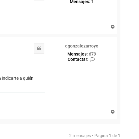
Mensajes:
1
A
r
r
i
dgonzalezarroyo
b
Citar
a
Mensajes:
679
C
Contactar:
o
n
t
 indicarte a quién
a
c
t
a
r
d
g
A
o
r
n
r
z
i
a
b
l
2 mensajes • Página
1
de
1
a
e