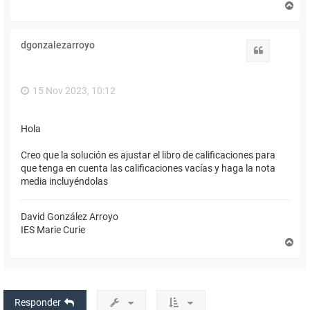
A
r
r
i
dgonzalezarroyo
b
Citar
a
15 Nov 2023, 10:12
Hola
Creo que la solución es ajustar el libro de calificaciones para
que tenga en cuenta las calificaciones vacías y haga la nota
media incluyéndolas
David González Arroyo
IES Marie Curie
A
r
r
i
b
a
Responder