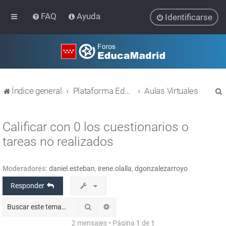
FAQ
Ayuda
Identificarse
Índice general
Plataforma Educativa EducaMadrid
Aulas Virtuales
Calificar con 0 los cuestionarios o
tareas no realizados
r
Moderadores:
daniel.esteban
,
irene.olalla
,
dgonzalezarroyo
Responder
Buscar
Búsqueda avanzada
2 mensajes • Página
1
de
1