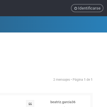
Identificarse
2 mensajes • Página
1
de
1
beatriz.garcia36
Citar