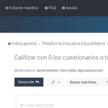
Enlaces rápidos
FAQ
Ayuda
Índice general
Plataforma Educativa EducaMadrid
Calificar con 0 los cuestionarios o 
Moderadores:
daniel.esteban
,
irene.olalla
,
dgonzalezarroyo
Responder
14 Nov 2023, 22:24