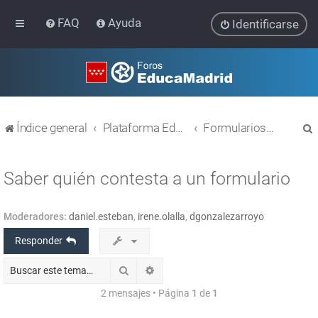
FAQ
Ayuda
Identificarse
Índice general
Plataforma Educativa EducaMadrid
Formularios Limesurvey
Saber quién contesta a un formulario
Moderadores:
daniel.esteban
,
irene.olalla
,
dgonzalezarroyo
r
Responder
Buscar
Búsqueda avanzada
2 mensajes • Página
1
de
1