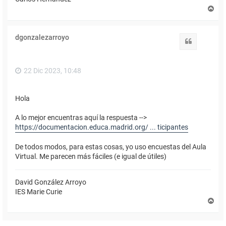
A
r
r
i
dgonzalezarroyo
b
Citar
a
22 Dic 2023, 10:48
Hola
A lo mejor encuentras aquí la respuesta -->
https://documentacion.educa.madrid.org/ ... ticipantes
De todos modos, para estas cosas, yo uso encuestas del Aula
Virtual. Me parecen más fáciles (e igual de útiles)
David González Arroyo
IES Marie Curie
A
r
r
i