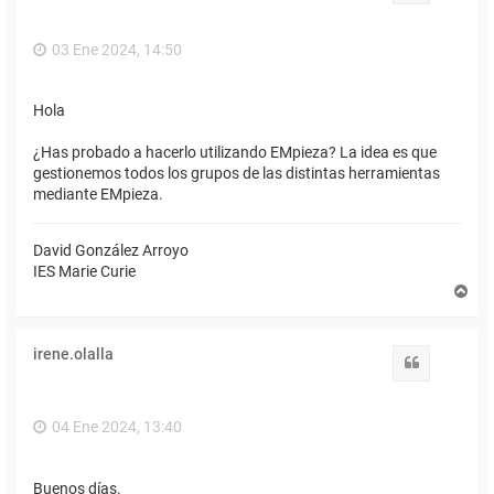
a
03 Ene 2024, 14:50
Hola
¿Has probado a hacerlo utilizando EMpieza? La idea es que
gestionemos todos los grupos de las distintas herramientas
mediante EMpieza.
David González Arroyo
IES Marie Curie
A
r
r
i
irene.olalla
b
Citar
a
04 Ene 2024, 13:40
Buenos días.