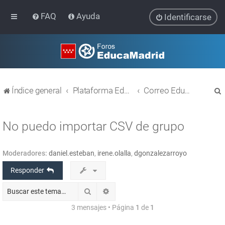
FAQ
Ayuda
Identificarse
Índice general
Plataforma Educativa EducaMadrid
Correo EducaMadrid
No puedo importar CSV de grupo
Moderadores:
daniel.esteban
,
irene.olalla
,
dgonzalezarroyo
r
Responder
Buscar
Búsqueda avanzada
3 mensajes • Página
1
de
1