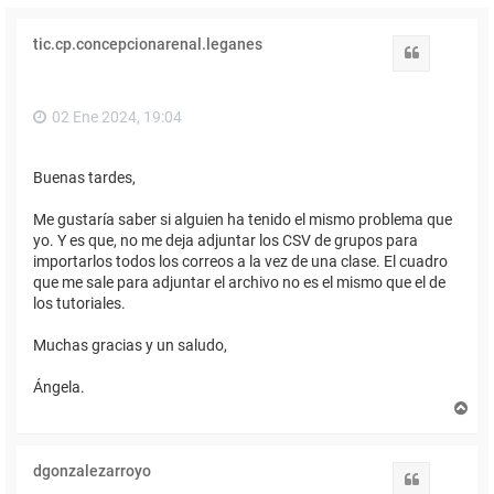
tic.cp.concepcionarenal.leganes
Citar
02 Ene 2024, 19:04
Buenas tardes,
Me gustaría saber si alguien ha tenido el mismo problema que
yo. Y es que, no me deja adjuntar los CSV de grupos para
importarlos todos los correos a la vez de una clase. El cuadro
que me sale para adjuntar el archivo no es el mismo que el de
los tutoriales.
Muchas gracias y un saludo,
Ángela.
A
r
r
i
dgonzalezarroyo
b
Citar