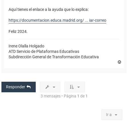
Aquí tienes el enlace a la ayuda que lo explica:
https://documentacion.educa.madrid.org/ ... iar-correo
Feliz 2024.
Irene Olalla Holgado
ATD Servicio de Plataformas Educativas
Subdirección General de Transformación Educativa
A
r
r
i
b
a
Responder
3 mensajes • Página
1
de
1
Ir a