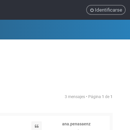
Identificarse
3 mensajes • Página
1
de
1
ana.penasaenz
Citar