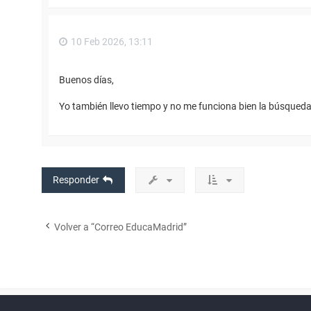
10 Feb 2026, 13:11
Buenos días,
Yo también llevo tiempo y no me funciona bien la búsqueda
Responder
Volver a “Correo EducaMadrid”
Powered by
phpBB
™
Índice general
Todos los horarios
Privacidad
Borrar cookies
Condiciones
Contáctanos