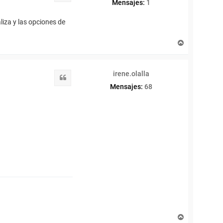
Mensajes:
1
liza y las opciones de
A
r
r
i
irene.olalla
b
Citar
a
Mensajes:
68
A