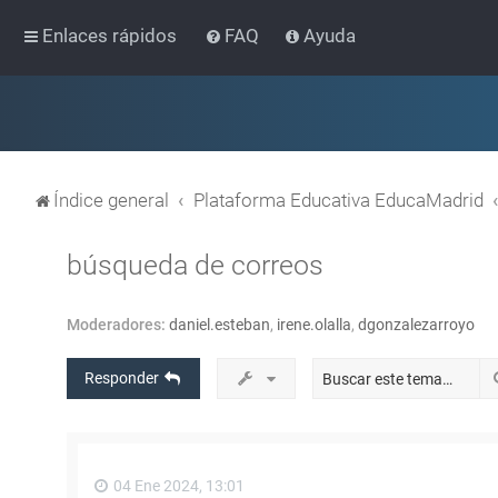
Enlaces rápidos
FAQ
Ayuda
Índice general
Plataforma Educativa EducaMadrid
búsqueda de correos
Moderadores:
daniel.esteban
,
irene.olalla
,
dgonzalezarroyo
Responder
04 Ene 2024, 13:01